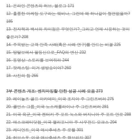
11. 온라인 콘텐츠의 허브, 블로그 171
12. 훌륭한 마케팅 도구라는 웨비나, 그런데 왜 하나같이 형편없을까?
185
13. 전자책과 백서의 차이점은 무엇인가?_그리고 언제 사용하는 것이
좋은가? 208
14. 주목받는 고객 만족 사례(혹은 사례 연구)를 만드는 비결 225
15. 땅딸보에서 팔등신으로_FAQ의 변신 232
16. 동영상: 스토리를 보여줘라 244
17. 팟캐스팅: 이거 생방송이야? 260
18. 사진의 힘 266
3부 콘텐츠 개조: 벤치마킹할 만한 성공 사례 모음 273
19. 레이놀즈 골프 아카데미_미국 조지아 주 그린즈버러 275
20. 쿨빈스 그룹_미국 노스캐롤라이나 주 그린즈버러 281
21. 미국 육군_미국 켄터키 주 포트 녹스와 버지니아 주 포트 먼로 288
22. 애스크패티닷컴_미국 캘리포니아 주 사우전드 오크스 294
23. 캐디언트_미국 매사추세츠 주 로웰 301
24. 허브스폿_미국 매사추세츠 주 캠브리지 307