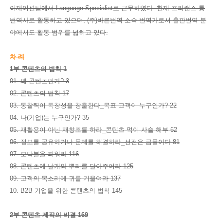
이제이션팀에서 Language Specialist로 근무하였다. 현재 프리랜스 통
번역사로 활동하고 있으며, (주)바른번역 소속 번역가로서 출판번역 분
야에서도 활동 범위를 넓히고 있다.
차 례
1부 콘텐츠의 법칙 1
01. 왜 콘텐츠인가? 3
02. 콘텐츠의 법칙 17
03. 통찰력이 독창성을 창출한다_목표 고객이 누구인가? 22
04. 나(기업)는 누구인가? 35
05. 재활용이 아닌 재창조를 하라_콘텐츠 먹이 사슬 해부 62
06. 정보를 공유하거나 문제를 해결하라_선전은 금물이다 81
07. 모닥불을 피워라 116
08. 콘텐츠에 날개와 뿌리를 달아주어라 125
09. 고객의 목소리에 귀를 기울여라 137
10. B2B 기업을 위한 콘텐츠의 법칙 145
2부 콘텐츠 제작의 비결 169