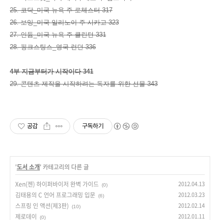
25. 코닥_미국 뉴욕 주 로체스터 317
26. 보잉_미국 일리노이 주 시카고 323
27. 인듐_미국 뉴욕 주 클린턴 331
28. 핑크스팅스_영국 런던 336
4부 지금부터가 시작이다 341
29. 콘텐츠 제작을 시작하려는 독자를 위한 선물 343
공감
구독하기
'
도서 소개
' 카테고리의 다른 글
Xen(젠) 하이퍼바이저 완벽 가이드
2012.04.13
(0)
김태용의 C 언어 프로그래밍 입문
2012.03.23
(6)
스프링 인 액션(제3판)
2012.02.14
(10)
제로데이
2012.01.11
(0)