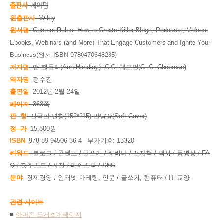
출판사
제이펍
원출판사
Wiley
원서명
Content Rules: How to Create Killer Blogs, Podcasts, Videos,
Ebooks, Webinars (and More) That Engage Customers and Ignite Your
Business(원서 ISBN 9780470648285)
저자명
앤 핸들리(Ann Handley), C.C. 채프먼(C. C. Chapman)
역자명
정수진
출판일
2012년 2월 24일
페이지
368쪽
판 형
신국판 변형(152*215) 반양장(Soft Cover)
정 가
15,800원
ISBN
978-89-94506-36-4 부가기호: 13320
키워드
블로그 / 콘텐츠 / 글쓰기 / 웨비나 / 전자책 / 백서 / 동영상 / FA
Q / 팟캐스트 / 사진 / 페이스북 / SNS
분야
경제경영 / 인터넷 마케팅, 인문 / 글쓰기, 컴퓨터 / IT 교양
관련 사이트
■
아마존 도서소개페이지