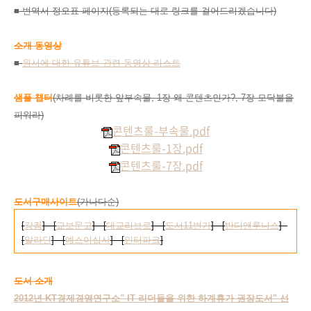
■ 번역서 정오표 페이지(등록되는 대로 링크를 걸어드리겠습니다)
소개 동영상
■
원서에 대한 유튜브 관련 동영상 리스트
샘플 챕터
(차례를 비롯한 앞부속물, 1장 왜 콘텐츠인가?, 7장 모닥불을
피워라)
콘텐츠룰-부속물.pdf
콘텐츠룰-1장.pdf
콘텐츠룰-7장.pdf
도서구매사이트
(가나다순)
[
강컴
] [
교보문고
] [
대교리브로
] [
도서11번가
] [
반디앤루니스
]
[
알라딘
] [
예스이십사
] [
인터파크
]
도서 소개
2012년 KT경제경영연구소" IT 리더들을 위한 하계휴가 권장도서" 선