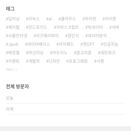
태그
딥러닝
리눅스
ai
클라우드
파이썬
아이폰
제이펍
안드로이드
자바스크립트
빅데이터
서버
사물인터넷
라즈베리파이
정인식
데이터분석
Jpub
데이터베이스
아이패드
챗GPT
인공지능
배장열
머신러닝
아두이노
알고리즘
네트워크
이벤트
개발자
디자인
프로그래밍
서평
더보기
전체 방문자
오늘
어제