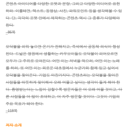
콘텐츠 아이디어를 다양한 포맷과 분량, 그리고 다양한 미디어로 표현
하라. 이를테면, 텍스트, 동영상, 사진, 파워포인트 등을 생각해볼 수 있
다. 단, 각각의 포맷 안에서 제작하는 콘텐츠 역시 그 종류가 다양해야
한다.
_86쪽
모닥불을 피워 놓으면 온기가 전해지고, 즉석에서 공동체 의식이 형성
된다. 드넓은 평원에서 생활하는 카우보이들도 모닥불이 피어오르면
모두가 그 주위로 모여든다. 어떤 이는 저녁을 먹으러, 어떤 이는 노래
를 하러, 또 어떤 이는 외로운 대초원에서 누군가와 함께 있고 싶어서
모닥불을 찾아온다. 기업도 마찬가지다. 콘텐츠라는 모닥불을 찾아온
사람들을 따뜻하게 맞이해서 오래 머물고 싶다는 생각이 들게 해야 한
다. 환영받는다는 느낌이 강할수록 방문자들은 더 오래 머물 것이고, 다
른 사람들을 더 많이 초대하고, 더 자주 방문할 것이다. 그것이 기업의
주요 목표가 돼야 한다.
_118쪽
저자 소개