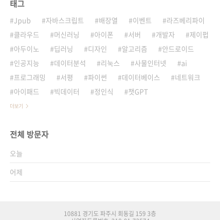
태그
Jpub
자바스크립트
배장열
이벤트
라즈베리파이
클라우드
머신러닝
아이폰
서버
개발자
제이펍
아두이노
딥러닝
디자인
알고리즘
안드로이드
인공지능
데이터분석
리눅스
사물인터넷
ai
프로그래밍
서평
파이썬
데이터베이스
네트워크
아이패드
빅데이터
정인식
챗GPT
더보기
전체 방문자
오늘
어제
10881 경기도 파주시 회동길 159 3층