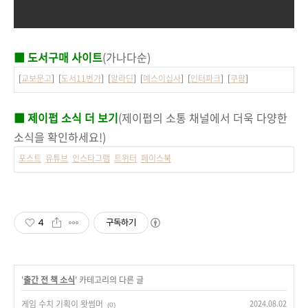
■ 도서구매 사이트
(가나다순)
[
교보문고
] [
도서11번가
] [
알라딘
] [
예스이십사
] [
인터파크
] [
쿠팡
]
■ 제이펍 소식 더 보기
(제이펍의 소통 채널에서 더욱 다양한
소식을 확인하세요!)
포스트
유튜브
인스타그램
트위터
페이스북
4
구독하기
'
출간 전 책 소식
' 카테고리의 다른 글
게임 수치 기획이 왓썸머
2024.08.02
(0)