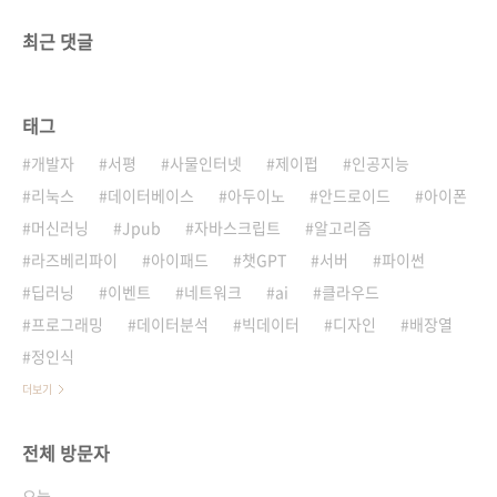
최근 댓글
태그
개발자
서평
사물인터넷
제이펍
인공지능
리눅스
데이터베이스
아두이노
안드로이드
아이폰
머신러닝
Jpub
자바스크립트
알고리즘
라즈베리파이
아이패드
챗GPT
서버
파이썬
딥러닝
이벤트
네트워크
ai
클라우드
프로그래밍
데이터분석
빅데이터
디자인
배장열
정인식
더보기
전체 방문자
오늘