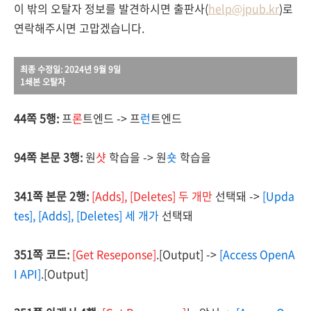
이 밖의 오탈자 정보를 발견하시면 출판사(
help@jpub.kr
)로
연락해주시면 고맙겠습니다.
최종 수정일: 2024년 9월 9일
1쇄본 오탈자
44쪽 5행:
프
론
트엔드 -> 프
런
트엔드
94쪽 본문 3행:
원
샷
학습을
-> 원
숏
학습을
341쪽 본문 2행:
[Adds], [Deletes] 두 개만
선택돼 ->
[Upda
tes], [Adds], [Deletes] 세 개가
선택돼
351쪽 코드:
[Get Reseponse]
.[Output]
->
[Access OpenA
I API]
.[Output]