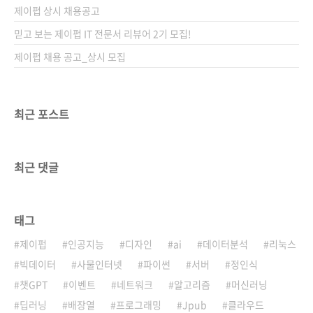
제이펍 상시 채용공고
믿고 보는 제이펍 IT 전문서 리뷰어 2기 모집!
제이펍 채용 공고_상시 모집
최근 포스트
최근 댓글
태그
제이펍
인공지능
디자인
ai
데이터분석
리눅스
빅데이터
사물인터넷
파이썬
서버
정인식
챗GPT
이벤트
네트워크
알고리즘
머신러닝
딥러닝
배장열
프로그래밍
Jpub
클라우드