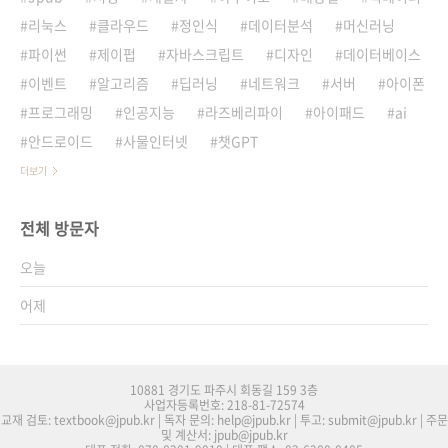
리눅스
클라우드
정인식
데이터분석
머신러닝
파이썬
제이펍
자바스크립트
디자인
데이터베이스
이벤트
알고리즘
딥러닝
네트워크
서버
아이폰
프로그래밍
인공지능
라즈베리파이
아이패드
ai
안드로이드
사물인터넷
챗GPT
더보기
전체 방문자
오늘
어제
10881 경기도 파주시 회동길 159 3층
사업자등록번호: 218-81-72574
교재 검토: textbook@jpub.kr | 독자 문의: help@jpub.kr | 투고: submit@jpub.kr | 주문
및 계산서: jpub@jpub.kr