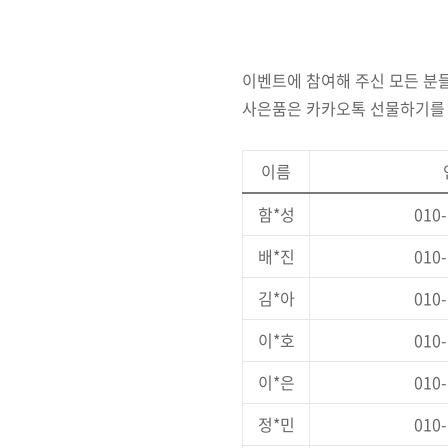
이벤트에 참여해 주신 모든 분
사은품은 카카오톡 선물하기를
이름
함*성
010-
배*진
010-
김*아
010-
이*호
010-
이*은
010-
정*민
010-