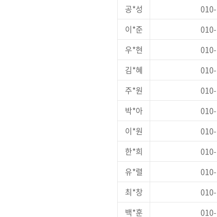
공*성
010-
이*준
010-
우*현
010-
김*혜
010-
주*원
010-
박*아
010-
이*원
010-
한*희
010-
유*렬
010-
최*창
010-
백*훈
010-