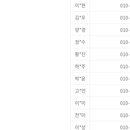
이*현
010-
김*우
010-
양*경
010-
정*수
010-
황*진
010-
하*주
010-
박*윤
010-
고*언
010-
이*미
010-
전*미
010-
이*성
010-