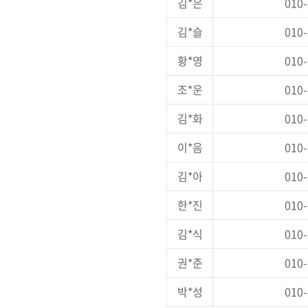
김*은
010-
김*슬
010-
황*영
010-
조*운
010-
김*화
010-
이*음
010-
김*아
010-
한*진
010-
김*식
010-
권*준
010-
박*성
010-