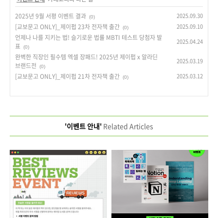
2025년 9월 서평 이벤트 결과
2025.09.30
(0)
[교보문고 ONLY]_제이펍 23차 전자책 출간
2025.09.10
(0)
언제나 나를 지키는 법! 슬기로운 법률 MBTI 테스트 당첨자 발
2025.04.24
표
(0)
완벽한 직장인 필수템 엑셀 장패드! 2025년 제이펍 x 알라딘
2025.03.19
브랜드전
(0)
[교보문고 ONLY]_제이펍 21차 전자책 출간
2025.03.12
(0)
'이벤트 안내'
Related Articles