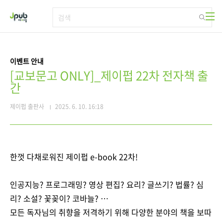
본문 바로가기
이벤트 안내
[교보문고 ONLY]_제이펍 22차 전자책 출
간
제이펍 출판사
2025. 6. 10. 16:18
한껏 다채로워진 제이펍 e-book 22차!
인공지능? 프로그래밍? 영상 편집? 요리? 글쓰기? 법률? 심
리? 소설? 꽃꽂이? 코바늘? …
모든 독자님의 취향을 저격하기 위해 다양한 분야의 책을 보따