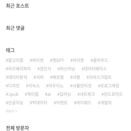
최근 포스트
최근 댓글
태그
알고리즘
파이썬
챗GPT
아이폰
클라우드
라즈베리파이
정인식
머신러닝
데이터베이스
데이터분석
서버
배장열
서평
자바스크립트
디자인
리눅스
아두이노
사물인터넷
프로그래밍
Jpub
제이펍
ai
딥러닝
네트워크
안드로이드
인공지능
빅데이터
이벤트
아이패드
개발자
더보기
전체 방문자