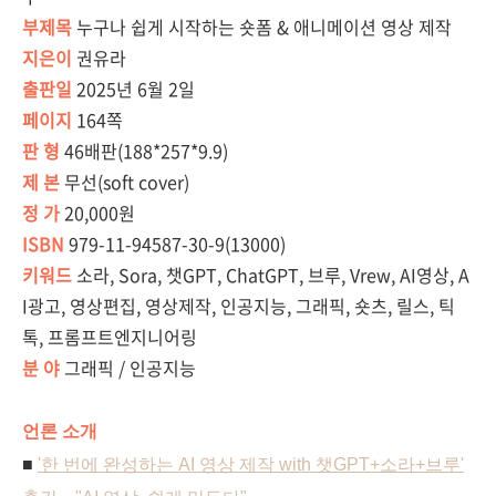
부제목
누구나 쉽게 시작하는 숏폼 & 애니메이션 영상 제작
지은이
권유라
출판일
2025년 6월 2일
페이지
1
64쪽
판 형
46배판(188*257*9.9)
제 본
무선(soft cover)
정 가
20,000원
ISBN
979-11-94587-30-9(13000)
키워드
소라, Sora, 챗GPT, ChatGPT, 브루, Vrew, AI영상, A
I광고, 영상편집, 영상제작, 인공지능, 그래픽, 숏츠, 릴스, 틱
톡, 프롬프트엔지니어링
분 야
그래픽 / 인공지능
언론 소개
■
'한 번에 완성하는 AI 영상 제작 with 챗GPT+소라+브루'