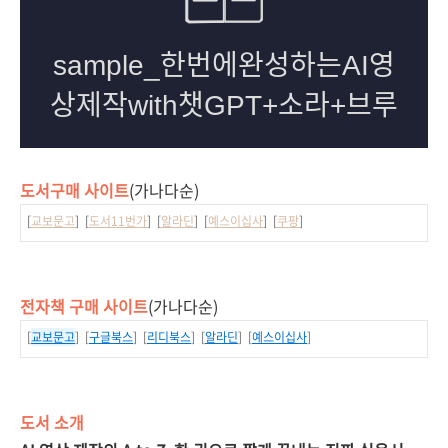
도서구매 사이트
(가나다순)
[
교보문고
] [
도서11번가
] [
알라딘
] [
예스이십사
] [
쿠팡
]
전자책 구매 사이트
(가나다순)
[
교보문고
] [
구글북스
] [
리디북스
] [
알라딘
] [
예스이십사
]
도서 소개