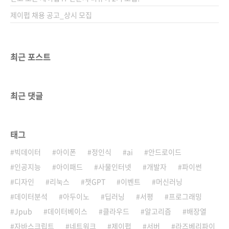
제이펍 채용 공고_상시 모집
최근 포스트
최근 댓글
태그
빅데이터
아이폰
정인식
ai
안드로이드
인공지능
아이패드
사물인터넷
개발자
파이썬
디자인
리눅스
챗GPT
이벤트
머신러닝
데이터분석
아두이노
딥러닝
서평
프로그래밍
Jpub
데이터베이스
클라우드
알고리즘
배장열
자바스크립트
네트워크
제이펍
서버
라즈베리파이