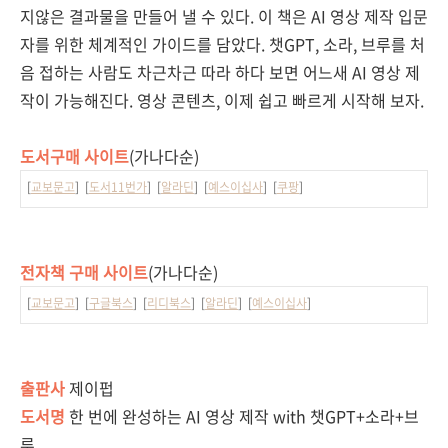
지않은 결과물을 만들어 낼 수 있다. 이 책은 AI 영상 제작 입문
자를 위한 체계적인 가이드를 담았다. 챗GPT, 소라, 브루를 처
음 접하는 사람도 차근차근 따라 하다 보면 어느새 AI 영상 제
작이 가능해진다. 영상 콘텐츠, 이제 쉽고 빠르게 시작해 보자.
도서구매 사이트
(가나다순)
[
교보문고
] [
도서11번가
] [
알라딘
] [
예스이십사
] [
쿠팡
]
전자책 구매 사이트
(가나다순)
[
교보문고
] [
구글북스
] [
리디북스
] [
알라딘
] [
예스이십사
]
출판사
제이펍
도서명
한 번에 완성하는 AI 영상 제작 with 챗GPT+소라+브
루