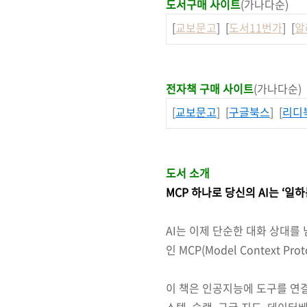
도서구매 사이트
(가나다순)
[
교보문고
] [
도서11번가
] [
알
전자책 구매 사이트
(가나다순)
[
교보문고
] [
구글북스
] [
리디
도서 소개
MCP 하나로 당신의 AI는 ‘일
AI는 이제 단순한 대화 상대를 
인 MCP(Model Context 
이 책은 인공지능에 도구를 연결해
스템, 슬랙, 구글 지도, 데이