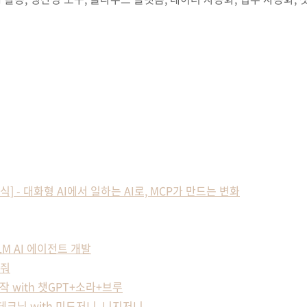
책 소식] - 대화형 AI에서 일하는 AI로, MCP가 만드는 변화
M AI 에이전트 개발
 줘
작 with 챗GPT+소라+브루
테크닉 with 미드저니, 니지저니