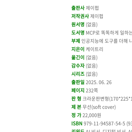
출판사
제이펍
저작권사
제이펍
원서명
(없음)
도서명
MCP로 똑똑하게 일하는
부제
인공지능에 도구를 더해 나
지은이
케이트리
옮긴이
(없음)
감수자
(없음)
시리즈
(없음)
출판일
2025. 06. 26
페이지
232쪽
판 형
크라운판변형(170*225*1
제 본
무선(soft cover)
정 가
22,000원
ISBN
979-11-94587-54-5 (9
키워드
AI 비서, 디지털 비서, 