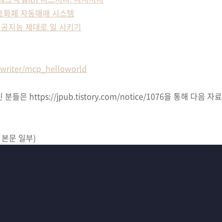
암호화폐 자동매매 시스템
공지능 제대로 일 시키기
ewriter/mcp_helloworld
들은 https://jpub.tistory.com/notice/1076을 통해 다음
 본문 일부)