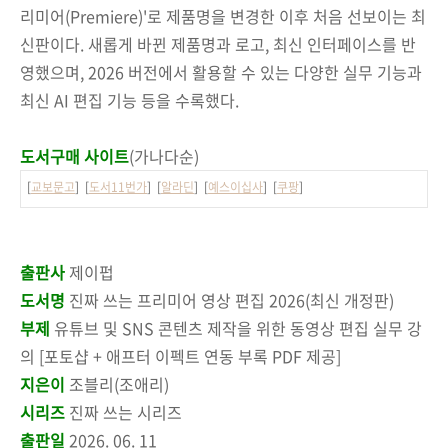
리미어(Premiere)'로 제품명을 변경한 이후 처음 선보이는 최
신판이다. 새롭게 바뀐 제품명과 로고, 최신 인터페이스를 반
영했으며, 2026 버전에서 활용할 수 있는 다양한 실무 기능과
최신 AI 편집 기능 등을 수록했다.
도서구매 사이트
(가나다순)
[
교보문고
] [
도서11번가
] [
알라딘
] [
예스이십사
] [
쿠팡
]
출판사
제이펍
도서명
진짜 쓰는 프리미어 영상 편집 2026(최신 개정판)
부제
유튜브 및 SNS 콘텐츠 제작을 위한 동영상 편집 실무 강
의 [포토샵 + 애프터 이펙트 연동 부록 PDF 제공]
지은이
조블리(조애리)
시리즈
진짜 쓰는 시리즈
출판일
2026. 06. 11