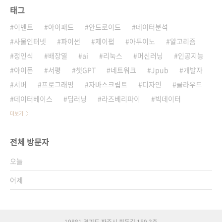
태그
이벤트
아이패드
안드로이드
데이터분석
사물인터넷
파이썬
제이펍
아두이노
알고리즘
정인식
배장열
ai
리눅스
머신러닝
인공지능
아이폰
서평
챗GPT
네트워크
Jpub
개발자
서버
프로그래밍
자바스크립트
디자인
클라우드
데이터베이스
딥러닝
라즈베리파이
빅데이터
더보기
전체 방문자
오늘
어제