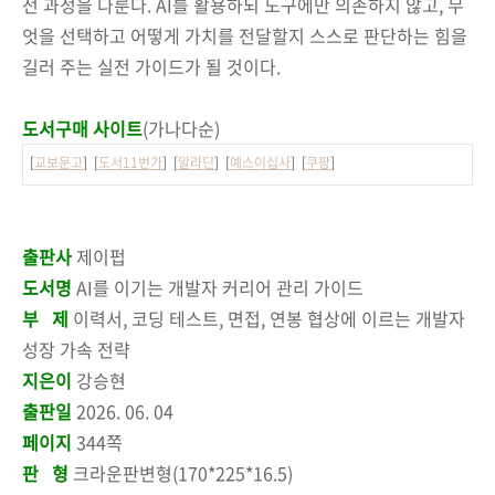
전 과정을 다룬다. AI를 활용하되 도구에만 의존하지 않고, 무
엇을 선택하고 어떻게 가치를 전달할지 스스로 판단하는 힘을
길러 주는 실전 가이드가 될 것이다.
도서구매 사이트
(가나다순)
[
교보문고
] [
도서11번가
] [
알라딘
] [
예스이십사
] [
쿠팡
]
출판사
제이펍
도서명
AI를 이기는 개발자 커리어 관리 가이드
부 제
이력서, 코딩 테스트, 면접, 연봉 협상에 이르는 개발자
성장 가속 전략
지은이
강승현
출판일
2026. 06. 04
페이지
344쪽
판 형
크라운판변형(170*225*16.5)