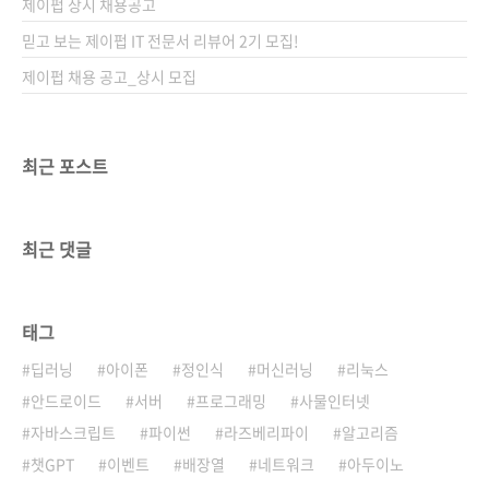
제이펍 상시 채용공고
믿고 보는 제이펍 IT 전문서 리뷰어 2기 모집!
제이펍 채용 공고_상시 모집
최근 포스트
최근 댓글
태그
딥러닝
아이폰
정인식
머신러닝
리눅스
안드로이드
서버
프로그래밍
사물인터넷
자바스크립트
파이썬
라즈베리파이
알고리즘
챗GPT
이벤트
배장열
네트워크
아두이노