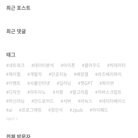
최근 포스트
최근 댓글
태그
네트워크
데이터분석
아이폰
클라우드
빅데이터
제이펍
개발자
인공지능
배장열
라즈베리파이
이벤트
사물인터넷
딥러닝
챗GPT
파이썬
디자인
아두이노
서평
알고리즘
자바스크립트
머신러닝
안드로이드
서버
리눅스
데이터베이스
ai
프로그래밍
정인식
Jpub
아이패드
더보기
전체 방문자