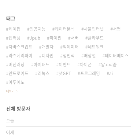
태그
제이펍
인공지능
데이터분석
사물인터넷
서평
딥러닝
Jpub
파이썬
서버
클라우드
자바스크립트
개발자
빅데이터
네트워크
라즈베리파이
디자인
정인식
배장열
데이터베이스
머신러닝
아이패드
이벤트
아이폰
알고리즘
안드로이드
리눅스
챗GPT
프로그래밍
ai
아두이노
더보기
전체 방문자
오늘
어제