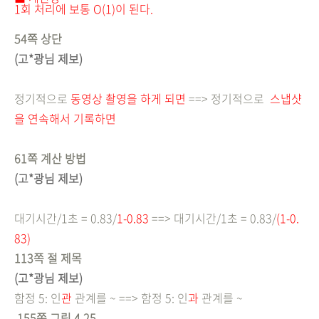
1회 처리에 보통 O(1)이 된다.
54쪽 상단
(고*광님 제보)
정기적으로
동영상
촬영을 하게 되면
==> 정기적으로
스냅샷
을 연속해서 기록하면
61쪽 계산 방법
(고*광님 제보)
대기시간/1초 = 0.83/
1-0.83
==> 대기시간/1초 = 0.83/
(1-0.
8
3)
113쪽 절 제목
(고*광님 제보)
함정 5: 인
관
관계를 ~ ==>
함정 5: 인
과
관계를 ~
155쪽 그림 4.25