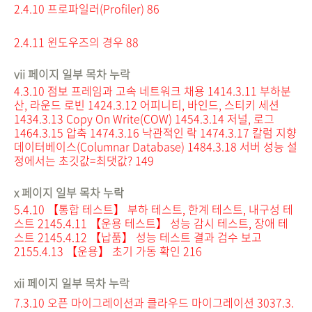
2.4.10 프로파일러(Profiler) 86
2.4.11 윈도우즈의 경우 88
vii 페이지 일부 목차 누락
4.3.10 점보 프레임과 고속 네트워크 채용 141
4.3.11 부하분
산, 라운드 로빈 142
4.3.12 어피니티, 바인드, 스티키 세션
143
4.3.13 Copy On Write(COW) 145
4.3.14 저널, 로그
146
4.3.15 압축 147
4.3.16 낙관적인 락 147
4.3.17 칼럼 지향
데이터베이스(Columnar Database) 148
4.3.18 서버 성능 설
정에서는 초깃값=최댓값? 149
x 페이지 일부 목차 누락
5.4.10 【통합 테스트】 부하 테스트, 한계 테스트, 내구성 테
스트 214
5.4.11 【운용 테스트】 성능 감시 테스트, 장애 테
스트 214
5.4.12 【납품】 성능 테스트 결과 검수 보고
215
5.4.13 【운용】 초기 가동 확인 216
xii 페이지 일부 목차 누락
7.3.10 오픈 마이그레이션과 클라우드 마이그레이션 303
7.3.