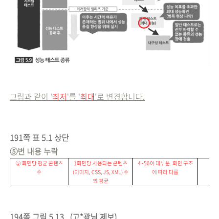
그림과 같이 '
최저
'를 '
최대
'로 변경합니다.
191쪽 표 5.1 상단
⑤번 내용 누락
⑤ 화면
당 평균 콘텐츠
1
화면
당 사용되는 콘텐츠
4~50
이 대부분
.
화면 구조
수
(
이미지
, CSS, JS, XML)
수
에 따라 다름
의 평균
194쪽 그림 5.13
(고*광님 제보)