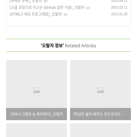
[퍼펙트 루비]_오탈자
2015.04.21
(0)
[소셜 코딩으로 이끄는 GitHub 실천 기술]_오탈자
2015.02.11
(2)
[HTML5 게임 프로그래밍]_오탈자
2015.01.29
(0)
'오탈자 정보'
Related Articles
[자바스크립트 & 제이쿼리]_오탈자
[핵심만 골라 배우는 안드로이드 스튜디오]_오탈자