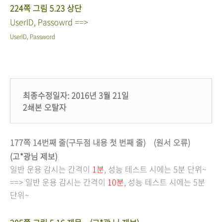
224쪽 그림 5.23 상단
UserID,
Pass
owrd
==>
UserID,
Pass
word
최종수정일자: 2016년 3월 21일
2쇄본 오탈자
177쪽 14번째 줄(구두점 내용 첫 번째 줄) (원서 오류)
(고*광님 제보)
일반 운용 감시는 간격이
1분
, 성능 테스트 시에는 5분 단위~
==> 일반 운용 감시는 간격이
10분
, 성능 테스트 시에는 5분
단위~