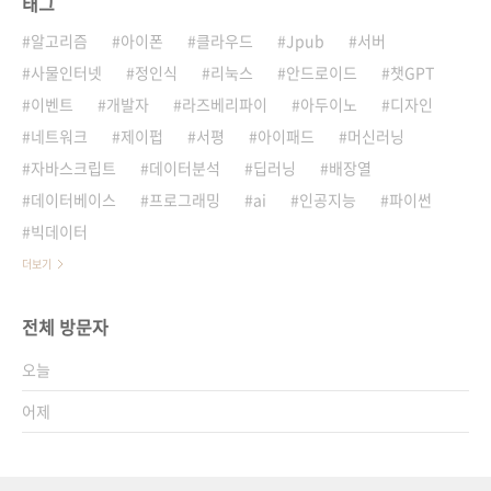
태그
알고리즘
아이폰
클라우드
Jpub
서버
사물인터넷
정인식
리눅스
안드로이드
챗GPT
이벤트
개발자
라즈베리파이
아두이노
디자인
네트워크
제이펍
서평
아이패드
머신러닝
자바스크립트
데이터분석
딥러닝
배장열
데이터베이스
프로그래밍
ai
인공지능
파이썬
빅데이터
더보기
전체 방문자
오늘
어제