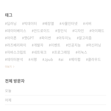
태그
딥러닝
빅데이터
배장열
사물인터넷
서버
데이터베이스
안드로이드
정인식
디자인
아이패드
아이폰
챗GPT
파이썬
아두이노
알고리즘
라즈베리파이
개발자
이벤트
인공지능
머신러닝
자바스크립트
네트워크
프로그래밍
리눅스
데이터분석
서평
Jpub
ai
제이펍
클라우드
더보기
전체 방문자
오늘
어제