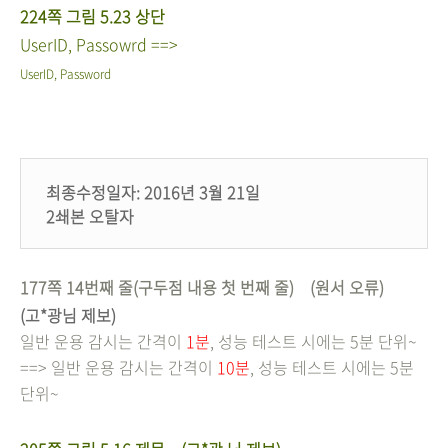
224쪽 그림 5.23 상단
UserID,
Pass
owrd
==>
UserID,
Pass
word
최종수정일자: 2016년 3월 21일
2쇄본 오탈자
177쪽 14번째 줄(구두점 내용 첫 번째 줄) (원서 오류)
(고*광님 제보)
일반 운용 감시는 간격이
1분
, 성능 테스트 시에는 5분 단위~
==> 일반 운용 감시는 간격이
10분
, 성능 테스트 시에는 5분
단위~