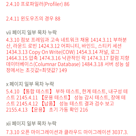
2.4.10 프로파일러(Profiler) 86
2.4.11 윈도우즈의 경우 88
vii 페이지 일부 목차 누락
4.3.10 점보 프레임과 고속 네트워크 채용 141
4.3.11 부하분
산, 라운드 로빈 142
4.3.12 어피니티, 바인드, 스티키 세션
143
4.3.13 Copy On Write(COW) 145
4.3.14 저널, 로그
146
4.3.15 압축 147
4.3.16 낙관적인 락 147
4.3.17 칼럼 지향
데이터베이스(Columnar Database) 148
4.3.18 서버 성능 설
정에서는 초깃값=최댓값? 149
x 페이지 일부 목차 누락
5.4.10 【통합 테스트】 부하 테스트, 한계 테스트, 내구성 테
스트 214
5.4.11 【운용 테스트】 성능 감시 테스트, 장애 테
스트 214
5.4.12 【납품】 성능 테스트 결과 검수 보고
215
5.4.13 【운용】 초기 가동 확인 216
xii 페이지 일부 목차 누락
7.3.10 오픈 마이그레이션과 클라우드 마이그레이션 303
7.3.