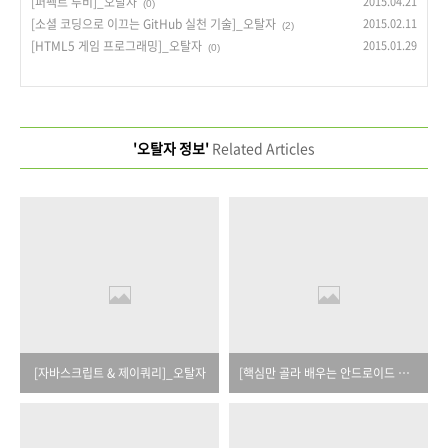
[퍼펙트 루비]_오탈자
2015.04.21
(0)
[소셜 코딩으로 이끄는 GitHub 실천 기술]_오탈자
2015.02.11
(2)
[HTML5 게임 프로그래밍]_오탈자
2015.01.29
(0)
'오탈자 정보'
Related Articles
[자바스크립트 & 제이쿼리]_오탈자
[핵심만 골라 배우는 안드로이드 스튜디오]_오탈자