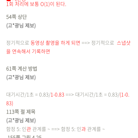
1회 처리에 보통 O(1)이 된다.
54쪽 상단
(고*광님 제보)
정기적으로
동영상
촬영을 하게 되면
==> 정기적으로
스냅샷
을 연속해서 기록하면
61쪽 계산 방법
(고*광님 제보)
대기시간/1초 = 0.83/
1-0.83
==> 대기시간/1초 = 0.83/
(1-0.
8
3)
113쪽 절 제목
(고*광님 제보)
함정 5: 인
관
관계를 ~ ==>
함정 5: 인
과
관계를 ~
155쪽 그림 4.25