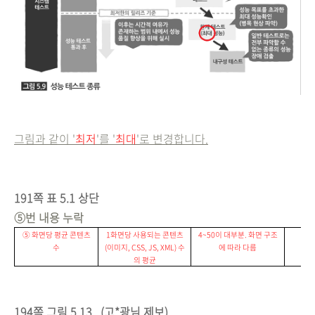
그림과 같이 '
최저
'를 '
최대
'로 변경합니다.
191쪽 표 5.1 상단
⑤번 내용 누락
⑤ 화면
당 평균 콘텐츠
1
화면
당 사용되는 콘텐츠
4~50
이 대부분
.
화면 구조
수
(
이미지
, CSS, JS, XML)
수
에 따라 다름
의 평균
194쪽 그림 5.13
(고*광님 제보)