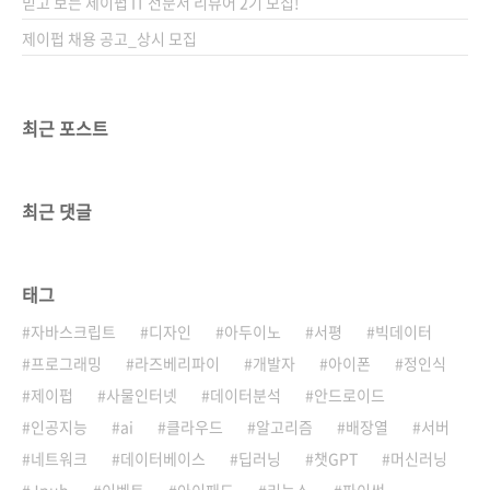
믿고 보는 제이펍 IT 전문서 리뷰어 2기 모집!
제이펍 채용 공고_상시 모집
최근 포스트
최근 댓글
태그
자바스크립트
디자인
아두이노
서평
빅데이터
프로그래밍
라즈베리파이
개발자
아이폰
정인식
제이펍
사물인터넷
데이터분석
안드로이드
인공지능
ai
클라우드
알고리즘
배장열
서버
네트워크
데이터베이스
딥러닝
챗GPT
머신러닝
Jpub
이벤트
아이패드
리눅스
파이썬