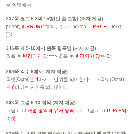
을 실행해서
237쪽 코드 5-3의 15행(빈 줄 포함) (저자 제공)
perror("
[ERROR\
: fork( )"); ==> perror("
[ERROR]
: fork(
)");
246쪽 표 5-16에서 왼쪽 항목명 (저자 제공)
호출 후
변경되지
값 ==> 호출 후
변경되지 않는
값
298쪽 각주 9에서 (저자 제공)
옥텟(Octet)은
4
바이트 단위를 의미한다. ==> 옥텟(Octet)
은
8
바이트 단위를 의미한다.
303쪽 그림 6-13 제목 (저자 제공)
그림 6-13
커널 영역과 유저 영역
==> 그림 6-13
TCP/IP와
소켓
329쪽 두 번째 코드 박스에서 21번째 줄(빈 행 포함) (저자