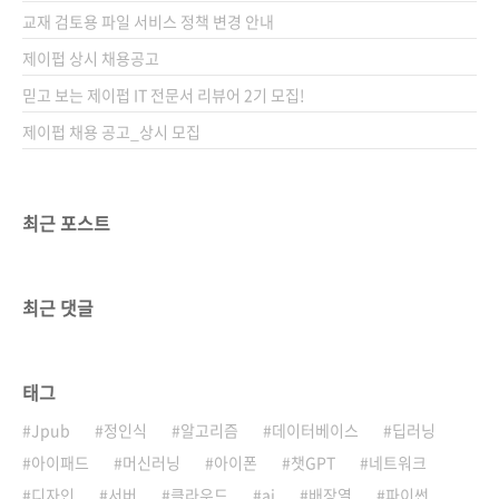
교재 검토용 파일 서비스 정책 변경 안내
제이펍 상시 채용공고
믿고 보는 제이펍 IT 전문서 리뷰어 2기 모집!
제이펍 채용 공고_상시 모집
최근 포스트
최근 댓글
태그
Jpub
정인식
알고리즘
데이터베이스
딥러닝
아이패드
머신러닝
아이폰
챗GPT
네트워크
디자인
서버
클라우드
ai
배장열
파이썬