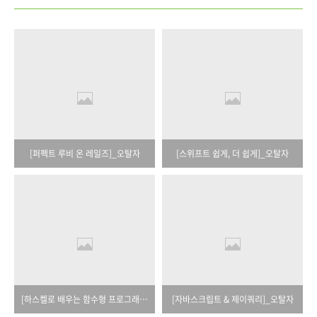
[퍼펙트 루비 온 레일즈]_오탈자
[스위프트 쉽게, 더 쉽게]_오탈자
[하스켈로 배우는 함수형 프로그래밍]_오탈자
[자바스크립트 & 제이쿼리]_오탈자