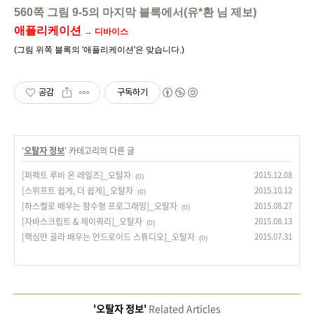
560쪽 그림 9-5의 마지막 블록에서(유*환 님 제보)
애플리케이션
→
디바이스
(그림 위쪽 블록의 '애플리케이션'은 맞습니다.)
공감
구독하기
'
오탈자 정보
' 카테고리의 다른 글
[퍼펙트 루비 온 레일즈]_오탈자
2015.12.08
(0)
[스위프트 쉽게, 더 쉽게]_오탈자
2015.10.12
(0)
[하스켈로 배우는 함수형 프로그래밍]_오탈자
2015.08.27
(0)
[자바스크립트 & 제이쿼리]_오탈자
2015.08.13
(0)
[핵심만 골라 배우는 안드로이드 스튜디오]_오탈자
2015.07.31
(0)
'오탈자 정보'
Related Articles