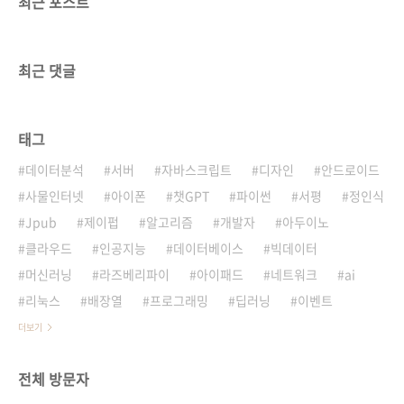
최근 포스트
최근 댓글
태그
데이터분석
서버
자바스크립트
디자인
안드로이드
사물인터넷
아이폰
챗GPT
파이썬
서평
정인식
Jpub
제이펍
알고리즘
개발자
아두이노
클라우드
인공지능
데이터베이스
빅데이터
머신러닝
라즈베리파이
아이패드
네트워크
ai
리눅스
배장열
프로그래밍
딥러닝
이벤트
더보기
전체 방문자