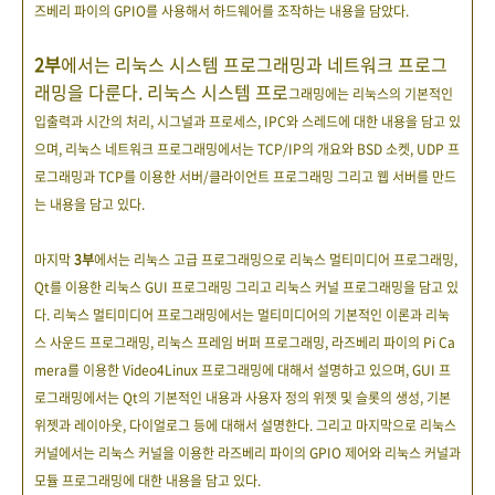
즈베리 파이의 GPIO를 사용해서 하드웨어를 조작하는 내용을
담았다.
2부
에서는 리눅스 시스템 프로그래밍과 네트워크 프로그
래밍을 다룬다. 리눅스 시스템 프로
그래밍에는 리눅스의 기본적인
입출력과 시간의 처리, 시그널과 프로세스, IPC와 스레드에 대
한 내용을 담고 있
으며, 리눅스 네트워크 프로그래밍에서는 TCP/IP의 개요와 BSD 소켓, UDP
프
로그래밍과 TCP를 이용한 서버/클라이언트 프로그래밍 그리고 웹 서버를 만드
는 내용을 담
고 있다.
마지막
3부
에서는 리눅스 고급 프로그래밍으로 리눅스 멀티미디어 프로그래밍,
Qt를 이용한
리눅스 GUI 프로그래밍 그리고 리눅스 커널 프로그래밍을 담고 있
다. 리눅스 멀티미디어 프
로그래밍에서는 멀티미디어의 기본적인 이론과 리눅
스 사운드 프로그래밍, 리눅스 프레임 버
퍼 프로그래밍, 라즈베리 파이의 Pi Ca
mera를 이용한 Video4Linux 프로그래밍에 대해서 설명
하고 있으며, GUI 프
로그래밍에서는 Qt의 기본적인 내용과 사용자 정의 위젯 및 슬롯의 생성,
기본
위젯과 레이아웃, 다이얼로그 등에 대해서 설명한다. 그리고 마지막으로 리눅스
커널에서
는 리눅스 커널을 이용한 라즈베리 파이의 GPIO 제어와 리눅스 커널과
모듈 프로그래밍에 대
한 내용을 담고 있다.