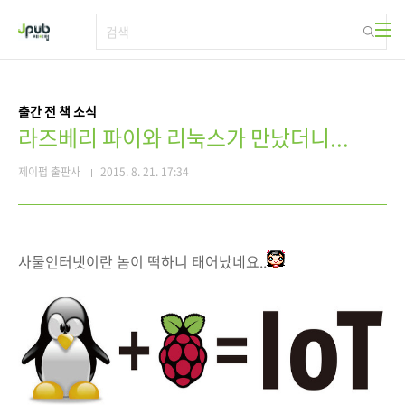
본문 바로가기
출간 전 책 소식
라즈베리 파이와 리눅스가 만났더니...
제이펍 출판사
2015. 8. 21. 17:34
사물인터넷이란 놈이 떡하니 태어났네요..