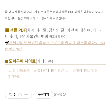
좀 더 자세히 살펴보시고자 하는 분들은 아래의 샘플 PDF 파일을 다운받아 보시기
바랍니다. 출간 후에 다시 포스팅하도록 하겠습니다.
■ 샘플 PDF
(차례,머리말, 감사의 글, 이 책에 대하여, 베타리
더 후기, 1장 사물인터넷과
라즈베리 파이)
사물인터넷을위한리눅스프로그래밍with라즈베리파이_sa
mple.pdf
도서구매
사이트
(가나다순)
■
[
강컴
] [
교보문고
] [
도서11번가
] [
반디앤루니스
] [
알라딘
] [
예스이십사
]
[
인터파크
]
5
구독하기