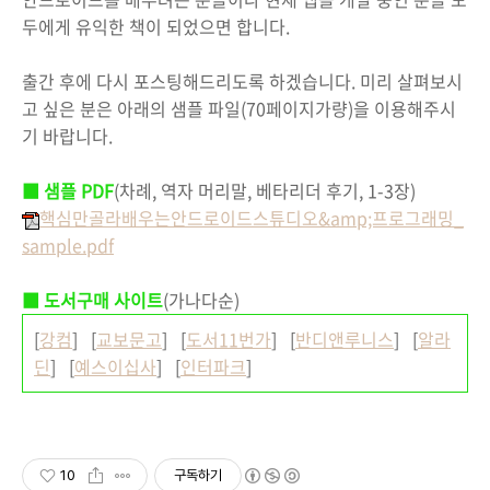
두에게 유익한 책이 되었으면 합니다.
출간 후에 다시 포스팅해드리도록 하겠습니다. 미리 살펴보시
고 싶은 분은 아래의 샘플 파일(70페이지가량)을 이용해주시
기 바랍니다.
■ 샘플 PDF
(차례, 역자 머리말, 베타리더 후기, 1-3장)
핵심만골라배우는안드로이드스튜디오&amp;프로그래밍_
sample.pdf
■ 도서구매 사이트
(가나다순)
[
강컴
] [
교보문고
] [
도서11번가
] [
반디앤루니스
] [
알라
딘
] [
예스이십사
] [
인터파크
]
10
구독하기