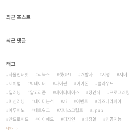
최근 포스트
최근 댓글
태그
사물인터넷
리눅스
챗GPT
개발자
서평
서버
제이펍
빅데이터
파이썬
아이폰
클라우드
딥러닝
알고리즘
데이터베이스
정인식
프로그래밍
머신러닝
데이터분석
ai
이벤트
라즈베리파이
아두이노
네트워크
자바스크립트
Jpub
안드로이드
아이패드
디자인
배장열
인공지능
더보기