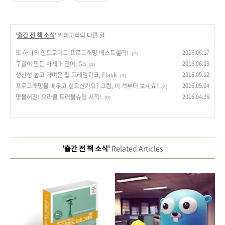
'
출간 전 책 소식
' 카테고리의 다른 글
또 하나의 안드로이드 프로그래밍 베스트셀러!
2016.06.17
(2)
구글이 만든 차세대 언어, Go
2016.06.03
(4)
생산성 높고 가벼운 웹 프레임워크, Flask
2016.05.12
(0)
프로그래밍을 배우고 싶으신가요? 그럼, 이 책부터 보세요!
2016.05.04
(2)
명불허전! 오라클 트러블슈팅 서적!
2016.04.26
(0)
'출간 전 책 소식'
Related Articles