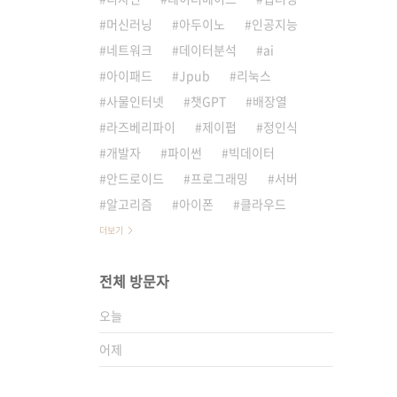
머신러닝
아두이노
인공지능
네트워크
데이터분석
ai
아이패드
Jpub
리눅스
사물인터넷
챗GPT
배장열
라즈베리파이
제이펍
정인식
개발자
파이썬
빅데이터
안드로이드
프로그래밍
서버
알고리즘
아이폰
클라우드
더보기
전체 방문자
오늘
어제