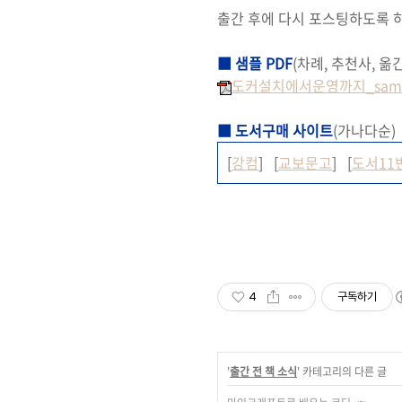
출간 후에 다시 포스팅하도록 
■ 샘플 PDF
(차례, 추천사, 옮
도커설치에서운영까지_sampl
■ 도서구매 사이트
(가나다순)
[
강컴
] [
교보문고
] [
도서11
4
구독하기
'
출간 전 책 소식
' 카테고리의 다른 글