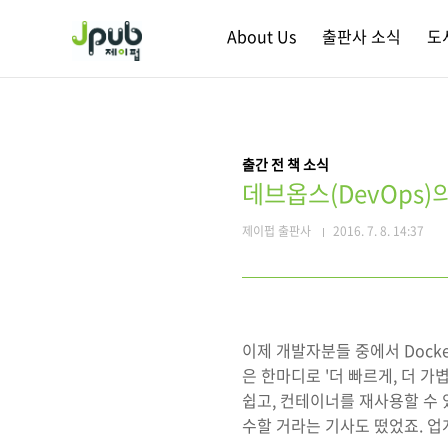
본문 바로가기
About Us
출판사 소식
도
출간 전 책 소식
데브옵스(DevOps)의
제이펍 출판사
2016. 7. 8. 14:37
이제 개발자분들 중에서 Dock
은 한마디로 '더 빠르게, 더 
쉽고, 컨테이너를 재사용할 수 
수할 거라는 기사도 떴었죠. 업