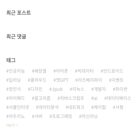
최근 포스트
최근 댓글
태그
인공지능
배장열
아이폰
빅데이터
안드로이드
딥러닝
클라우드
챗GPT
라즈베리파이
이벤트
정인식
디자인
Jpub
리눅스
개발자
파이썬
아이패드
알고리즘
자바스크립트
ai
데이터베이스
사물인터넷
데이터분석
네트워크
제이펍
서평
아두이노
서버
프로그래밍
머신러닝
더보기