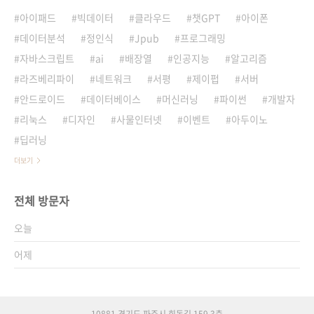
아이패드
빅데이터
클라우드
챗GPT
아이폰
데이터분석
정인식
Jpub
프로그래밍
자바스크립트
ai
배장열
인공지능
알고리즘
라즈베리파이
네트워크
서평
제이펍
서버
안드로이드
데이터베이스
머신러닝
파이썬
개발자
리눅스
디자인
사물인터넷
이벤트
아두이노
딥러닝
더보기
전체 방문자
오늘
어제
10881 경기도 파주시 회동길 159 3층