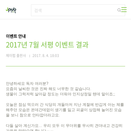
본문 바로가기
이벤트 안내
2017년 7월 서평 이벤트 결과
제이펍 출판사
2017. 8. 4. 18:03
안녕하세요 독자 여러분?
요즘의 날씨란 것은 진짜 해도 너무한 것 같습니다.
생물이 그럭저럭 살아갈 정도는 더워야 인지상정일 텐데 말이죠;;
오늘은 점심 먹으러 간 식당의 개들마저 지난 계절에 반갑게 아는 체를
해주던 모습은 온데간데없이 생기를 잃고 피골이 상접해 늘어진 모습
을 보니 참으로 안타깝더라고요.
다들 살아 계신가요... 우리 모두 이 무더위를 무사히 견뎌내고 건강히
가을을 맞았으면 합니다ㅠㅠ