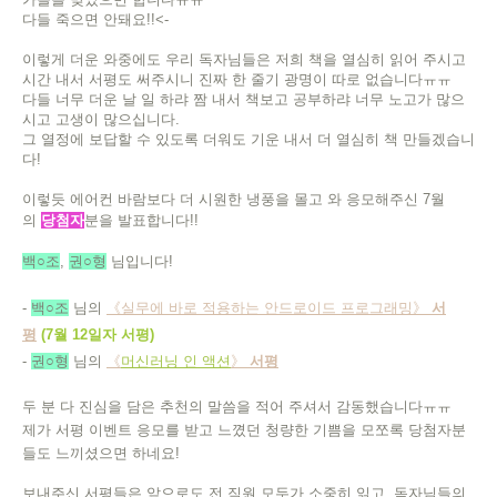
다들 죽으면 안돼요!!<-
이렇게 더운 와중에도 우리 독자님들은 저희 책을 열심히 읽어 주시고
시간 내서 서평도 써주시니 진짜 한 줄기 광명이 따로 없습니다ㅠㅠ
다들 너무 더운 날 일 하랴 짬 내서 책보고 공부하랴 너무 노고가 많으
시고 고생이 많으십니다.
그 열정에 보답할 수 있도록 더워도 기운 내서 더 열심히 책 만들겠습니
다!
이렇듯 에어컨 바람보다 더 시원한 냉풍을 몰고 와 응모해주신 7월
의
당첨자
분을 발표합니다!!
백○조
,
권○형
님
입니다!
-
백○조
님의
《
실무에 바로 적용하는 안드로이드 프로그래밍
》
서
평
(7월 12일자 서평)
-
권○형
님의
《
머신러닝 인 액션
》
서평
두 분 다 진심을 담은 추천의 말씀을 적어 주셔서 감동했습니다ㅠㅠ
제가 서평 이벤트 응모를 받고 느꼈던 청량한 기쁨을 모쪼록 당첨자분
들도 느끼셨으면 하네요!
보내주신 서평들은 앞으로도 전 직원 모두가 소중히 읽고, 독자님들의