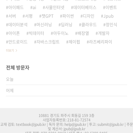
아이패드
ai
사물인터넷
데이터베이스
이벤트
서버
서평
챗GPT
파이썬
디자인
Jpub
데이터분석
머신러닝
딥러닝
클라우드
정인식
아이폰
빅데이터
아두이노
배장열
개발자
안드로이드
자바스크립트
제이펍
라즈베리파이
더보기
전체 방문자
오늘
어제
10881 경기도 파주시 회동길 159 3층
사업자등록번호: 218-81-72574
교재 검토: textbook@jpub.kr | 독자 문의: help@jpub.kr | 투고: submit@jpub.kr | 주문
및 계산서: jpub@jpub.kr