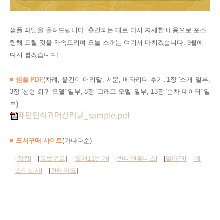
샘플 파일을 올려드립니다. 출간되는 대로 다시 자세한 내용으로 포스
팅해 드릴 것을 약속드리며 오늘 소개는 여기서 마치겠습니다.
9월에
다시 뵙겠습니다!
■ 샘플 PDF
(차례, 옮긴이 머리말, 서문, 베타리더 후기, 1장 '소개
' 일부,
3장 '선형 회귀 모델' 일부, 8장 '그래프 모델' 일부, 13장 '순차 데이터' 일
부)
패턴인식과머신러닝_sample.pdf
■ 도서구매 사이트
(가나다순)
[
강컴
] [
교보문고
] [
도서11번가
] [
반디앤루니스
] [
알라딘
] [
예
스이십사
] [
인터파크
]