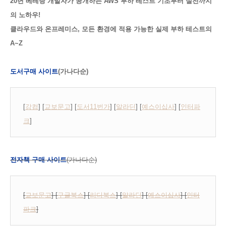
20년 베테랑 개발자가 공개하는 AWS 부하 테스트 기초부터 실전까지
의 노하우!
클라우드와 온프레미스, 모든 환경에 적용 가능한 실제 부하 테스트의
A~Z
도서구매 사이트
(가나다순)
[
강컴
] [
교보문고
] [
도서11번가
] [
알라딘
] [
예스이십사
] [
인터파
크
]
전자책 구매 사이트
(가나다순)
[
교보문고
] [
구글북스
] [
리디북스
] [
알라딘
] [
예스이십사
] [
인터
파크
]