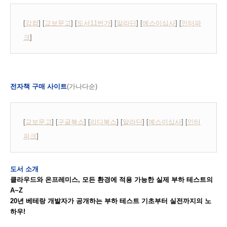
[
강컴
] [
교보문고
] [
도서11번가
] [
알라딘
] [
예스이십사
] [
인터파
크
]
전자책 구매 사이트
(가나다순)
[
교보문고
] [
구글북스
] [
리디북스
] [
알라딘
] [
예스이십사
] [
인터
파크
]
도서 소개
클라우드와 온프레미스, 모든 환경에 적용 가능한 실제 부하 테스트의
A~Z
20년 베테랑 개발자가 공개하는 부하 테스트 기초부터 실전까지의 노
하우!