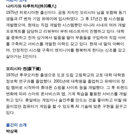
나카가와 타루하치(仲川樽八)
1975년 히로시마현 출신이다. 공동 저자인 모리시타 님을 포함해 동기
생들과 IT 벤처 기업 유메미에 입사하였다. 그 후 17년간 웹 시스템을
개발했으며, 현재는 직접 개발한 시스템뿐만 아니라 사내의 여러 개발
프로젝트를 담당하고 리뷰부터 부하 테스트까지 진행하고 있다. 대학
을 중퇴하고 전자 상가에서 발품을 팔아 부품들을 구입하여 직접 서버
를 구축하고 서비스를 개발한 이력도 갖고 있다. 현재 네 딸의 아빠이
며, 안정적인 시스템 구축이 엔지니어를 행복하게 한다는 신조를 갖고
살아가는 1인이다.
모리시타 켄(森下健)
1976년 후쿠오카현 출생으로 도쿄 도립 고등학교와 교토 대학 대학원
정보학 연구과를 졸업했다. 2001년에 대학원을 졸업하고 유메미의 창
립 멤버로 시작하여 휴대폰 쇼핑몰 사이트 등을 개발했다. 그 후 트렌드
변화에 따라 스마트 폰서비스와 앱, 기계 학습을 활용한 서비스를 개발
하고 있다. 휴일에는 게임이나 술안주를 만드는 것을 좋아하고 어릴 때
꿈이었던 컴퓨터가 게임을 할 수 있도록 AI 기술에 맞춘 구현을 꿈꾸고
있다.
옮긴이 소개
박상욱