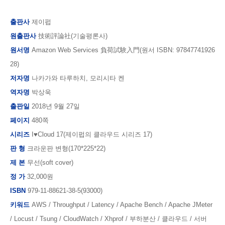
출판사
제이펍
원출판사
技術評論社(기술평론사)
원서명
Amazon Web Services 負荷試験入門(원서 ISBN: 97847741926
28)
저자명
나카가와 타루하치, 모리시타 켄
역자명
박상욱
출판일
2018년 9월 27일
페이지
480쪽
시리즈
I♥Cloud 17(제이펍의 클라우드 시리즈 17)
판 형
크라운
판 변형(170*225*22)
제 본
무선(soft cover)
정 가
32,000원
ISBN
979-11-88621-38-5(93000)
키워드
AWS / Throughput / Latency / Apache Bench / Apache JMeter
/ Locust / Tsung / CloudWatch / Xhprof / 부하분산 / 클라우드 / 서버