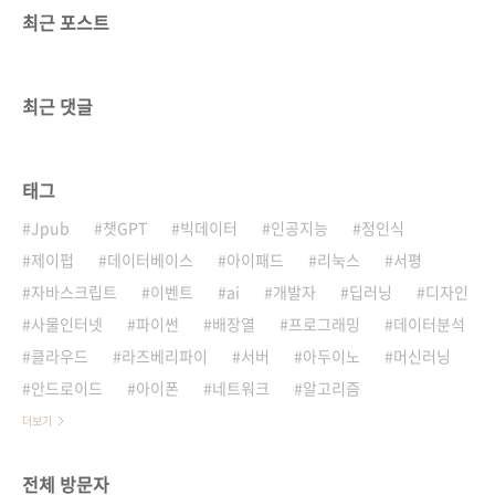
최근 포스트
최근 댓글
태그
Jpub
챗GPT
빅데이터
인공지능
정인식
제이펍
데이터베이스
아이패드
리눅스
서평
자바스크립트
이벤트
ai
개발자
딥러닝
디자인
사물인터넷
파이썬
배장열
프로그래밍
데이터분석
클라우드
라즈베리파이
서버
아두이노
머신러닝
안드로이드
아이폰
네트워크
알고리즘
더보기
전체 방문자