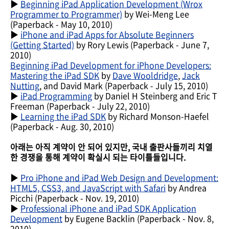
▶
Beginning iPad Application Development (Wrox
Programmer to Programmer)
by Wei-Meng Lee
(
Paperback
- May 10, 2010)
▶
iPhone and iPad Apps for Absolute Beginners
(Getting Started)
by Rory Lewis
(
Paperback
- June 7,
2010)
Beginning iPad Development for iPhone Developers:
Mastering the iPad SDK
by
Dave Wooldridge
,
Jack
Nutting
, and David Mark
(
Paperback
- July 15, 2010)
▶
iPad Programming
by Daniel H Steinberg and Eric T
Freeman
(
Paperback
- July 22, 2010)
▶
Learning the iPad SDK
by Richard Monson-Haefel
(
Paperback
- Aug. 30, 2010)
아래는 아직 계약이 안 되어 있지만, 국내 출판사들끼리 치열
한 경쟁을 통해 계약이 확실시 되는 타이틀들입니다.
▶
Pro iPhone and iPad Web Design and Development:
HTML5, CSS3, and JavaScript with Safari
by Andrea
Picchi
(
Paperback
- Nov. 19, 2010)
▶
Professional iPhone and iPad SDK Application
Development
by Eugene Backlin
(
Paperback
- Nov. 8,
2010)