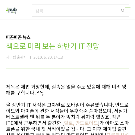
본문 바로가기
따끈따끈 뉴스
책으로 미리 보는 하반기 IT 전망
제이펍 출판사
2010. 6. 30. 14:13
제목은 제법 거창한데, 실속은 없을 수도 있음에 대해 미리 양
해를 구합니다. ^^;
올 상반기 IT 서적은 그야말로 모바일이 주류였습니다. 안드로
이드와 아이폰에 관한 서적들이 우후죽순 쏟아졌으며, 서점가
베스트셀러 맨 위를 두 분야가 엎치락 뒤치락 했었죠. 작년
ITC에서 근무하면서 출간한 [
헬로, 안드로이드
]가 아마도 스마
트폰을 위한 국내 첫 서적이었을 겁니다. 그 이후 제이펍 출판
사를 설립하고 국내 두 번째의 안드로이드 서적인 [
프로페셔널