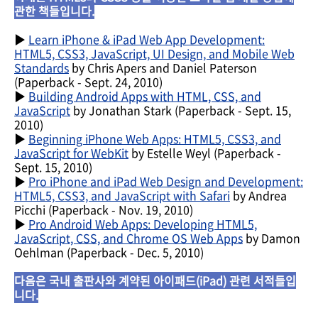
관한 책들입니다.
▶
Learn iPhone & iPad Web App Development:
HTML5, CSS3, JavaScript, UI Design, and Mobile Web
Standards
by Chris Apers and Daniel Paterson
(
Paperback
- Sept. 24, 2010)
▶
Building Android Apps with HTML, CSS, and
JavaScript
by Jonathan Stark
(
Paperback
- Sept. 15,
2010)
▶
Beginning iPhone Web Apps: HTML5, CSS3, and
JavaScript for WebKit
by Estelle Weyl
(
Paperback
-
Sept. 15, 2010)
▶
Pro iPhone and iPad Web Design and Development:
HTML5, CSS3, and JavaScript with Safari
by Andrea
Picchi
(
Paperback
- Nov. 19, 2010)
▶
Pro Android Web Apps: Developing HTML5,
JavaScript, CSS, and Chrome OS Web Apps
by Damon
Oehlman
(
Paperback
- Dec. 5, 2010)
다음은 국내 출판사와 계약된 아이패드(iPad) 관련 서적들입
니다.