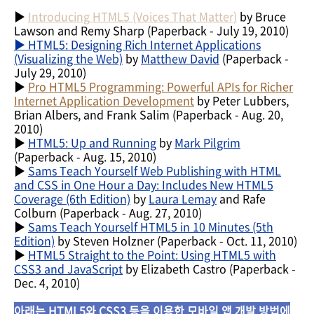
▶
Introducing HTML5 (Voices That Matter)
by Bruce
Lawson and Remy Sharp
(
Paperback
- July 19, 2010)
▶ HTML5: Designing Rich Internet Applications
(Visualizing the Web)
by
Matthew David
(
Paperback
-
July 29, 2010)
▶
Pro HTML5 Programming: Powerful APIs for Richer
Internet Application Development
by Peter Lubbers,
Brian Albers, and Frank Salim
(
Paperback
- Aug. 20,
2010)
▶
HTML5: Up and Running
by
Mark Pilgrim
(
Paperback
- Aug. 15, 2010)
▶
Sams Teach Yourself Web Publishing with HTML
and CSS in One Hour a Day: Includes New HTML5
Coverage (6th Edition)
by
Laura Lemay
and Rafe
Colburn
(
Paperback
- Aug. 27, 2010)
▶
Sams Teach Yourself HTML5 in 10 Minutes (5th
Edition)
by Steven Holzner
(
Paperback
- Oct. 11, 2010)
▶
HTML5 Straight to the Point: Using HTML5 with
CSS3 and JavaScript
by Elizabeth Castro
(
Paperback
-
Dec. 4, 2010)
아래는 HTML5와 CSS3 등을 이용한 모바일 앱 개발 방법에