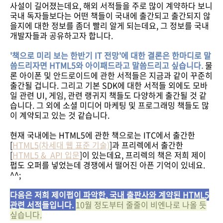
사설이 길어졌는데요, 해외 서적들을 주로 많이 계약하다 보니
국내 독자들보다는 어떤 책들이 국내에 출간되고 출간되지 않
을지에 대한 정보를 좀더 빨리 알게 되는데요, 그 정보를 국내
개발자들과 공유하고자 합니다.
'책으로 미리 보는 한반기 IT 전망'에 대한 결론은 한마디로 말
씀드리자면 HTML5와 아이패드라고 말씀드리고 싶습니다.
물
론 아이폰 및 안드로이드에 관한 서적들은 지금과 같이 꾸준히
출간될 겁니다. 그리고 기본 SDK에 대한 서적들 외에도 모바
일 관련 UI, 게임, 관련 랭귀지 책들도 다양하게 출간될 것 같
습니다. 그 외에 소셜 미디어 마케팅 및 프로그래밍 책들도 많
이 계약되고 있는 것 같습니다.
현재 국내에는 HTML5에 관한 책으로는 ITC에서 출간한
[
HTML5(차세대 웹 표준 기술)
]과 프리렉에서 출간한
[
HTML5 & API 입문
]이 있는데요, 프리렉의 책은 저희 제이
펍도 오퍼를 넣었는데 경쟁에서 떨어진 아픈 기억이 있네요.
^^;
다음은 저희 제이펍이 파악한, 국내 출판사와 계약된 HTML5
관련 서적들입니다.
10월 정도부터 줄줄이 비엔나로 나올 듯
싶습니다.