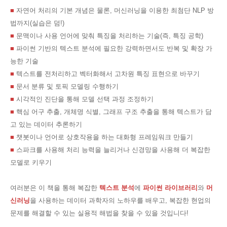
■
자연어 처리의 기본 개념은 물론, 머신러닝을 이용한 최첨단 NLP 방
법까지(실습은 덤!)
■
문맥이나 사용 언어에 맞춰 특징을 처리하는 기술(즉, 특징 공학)
■
파이썬 기반의 텍스트 분석에 필요한 강력하면서도 반복 및 확장 가
능한 기술
■
텍스트를 전처리하고 벡터화해서 고차원 특징 표현으로 바꾸기
■
문서 분류 및 토픽 모델링 수행하기
■
시각적인 진단을 통해 모델 선택 과정 조정하기
■
핵심 어구 추출, 개체명 식별, 그래프 구조 추출을 통해 텍스트가 담
고 있는 데이터 추론하기
■
챗봇이나 언어로 상호작용을 하는 대화형 프레임워크 만들기
■
스파크를 사용해 처리 능력을 늘리거나 신경망을 사용해 더 복잡한
모델로 키우기
여러분은 이 책을 통해 복잡한
텍스트 분석
에
파이썬 라이브러리
와
머
신러닝
을 사용하는 데이터 과학자의 노하우를 배우고, 복잡한 현업의
문제를 해결할 수 있는 실용적 해법을 찾을 수 있을 것입니다!