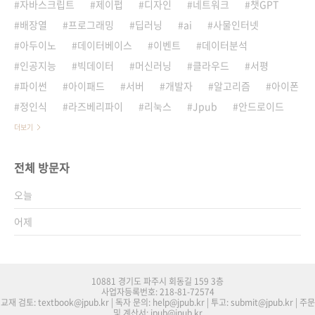
자바스크립트
제이펍
디자인
네트워크
챗GPT
배장열
프로그래밍
딥러닝
ai
사물인터넷
아두이노
데이터베이스
이벤트
데이터분석
인공지능
빅데이터
머신러닝
클라우드
서평
파이썬
아이패드
서버
개발자
알고리즘
아이폰
정인식
라즈베리파이
리눅스
Jpub
안드로이드
더보기
전체 방문자
오늘
어제
10881 경기도 파주시 회동길 159 3층
사업자등록번호: 218-81-72574
교재 검토: textbook@jpub.kr | 독자 문의: help@jpub.kr | 투고: submit@jpub.kr | 주문
및 계산서: jpub@jpub.kr