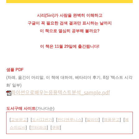
시리(Siri)가 사람을 완벽히 이해하고
구글이 꼭 필요한 검색 결과만 표시하는 날까지
이 책으로 열심히 공부해 볼까요?
이 책은 11월 29일에 출간됩니다!
샘플 PDF
(차례, 옮긴이 머리말, 이 책에 대하여, 베타리더 후기, 8장 '텍스트 시각
화' 일부)
파이썬으로배우는응용텍스트분석_sample.pdf
도서구매 사이트
(가나다순)
[
교보문고
] [
도서11번가
] [
반디앤루니스
] [
알라딘
] [
영풍문고
] [
예
스이십사
] [
인터파크
] [
쿠팡
]