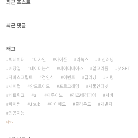
최근 포스트
최근 댓글
태그
빅데이터
디자인
아이폰
리눅스
머신러닝
배장열
데이터분석
데이터베이스
알고리즘
챗GPT
자바스크립트
정인식
이벤트
딥러닝
서평
제이펍
안드로이드
프로그래밍
사물인터넷
네트워크
ai
아두이노
라즈베리파이
서버
파이썬
Jpub
아이패드
클라우드
개발자
인공지능
더보기