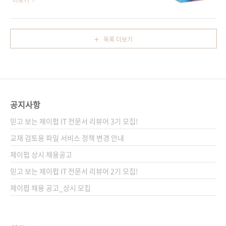
더보기
[도..
있다. 팀의 작업 방식에 맞춘 효율적인 리뷰 문화
드를 따라 치는 것’만으로는 충분하지 않다. 이
를 구축하고, 코드와 팀 모두를 성장시켜보자. 도
책은 왜 RAG가 필요한지, 어떤 구조로 설계해야
서구매 사이트(가나다순) [교보문고] [도서11번
안정적인지, 언제 에이전트를 활용해야 하는지
목록 더보기
가] [알라딘] [예스이십사] [쿠팡] 전자책 구매 사
를 명확하게 설명하며, LLM 기반 시스템을 ‘설
이트(가나다순)[교보문고] [구글북스] [리디북
계할 수 있는 개발자’로 성장하도록 인도한다. 라
스] [알라딘] [예스이십사] 출..
마인덱스를 중심으로 인덱싱·임베딩·검색·멀
티모달·에이전트까지 이어지는 흐름을 단계별
로 풀어내고, 스트림릿·그라디오를 이용해 UI를
공지사항
구축하는 실전 예제 코드까지 제공하여 실무에
바로 적용 가능한 역량을 쌓을 수 있게 돕는다.
믿고 보는 제이펍 IT 전문서 리뷰어 3기 모집!
튜토리얼을 넘어 실무 환경에서 반드시 필요한
교재 검토용 파일 서비스 정책 변경 안내
판단 기준과 트러블슈팅 노하우까지 담아, RAG
제이펍 상시 채용공고
기반 AI 서..
믿고 보는 제이펍 IT 전문서 리뷰어 2기 모집!
제이펍 채용 공고_상시 모집