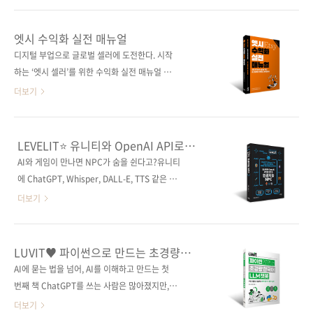
골목을 산책하듯 여러분만의 속도로 천천히 색
은 파이썬 기반 데이터 분석의 새로운 대안인 폴
을 물들여 보세요. 도서구매 사이트(가나다순)
라스(Polars)를 중심으로 어떻게 더 빠르고 간
엣시 수익화 실전 매뉴얼
[교보문고] [도서11번가] [알라딘] [예스이십사]
결한 분석이 가능한지를 실제 사례를 통해 안내
디지털 부업으로 글로벌 셀러에 도전한다. 시작
[쿠팡] 출판사 제이펍도서명 도시 산책 수채화
한다. 한국 박스오피스 데이터를 활용한 영화 흥
하는 ‘엣시 셀러’를 위한 수익화 실전 매뉴얼 북
컬러링 북부제 인물과 풍경이 어우러진 어반 스
행 분석부터 스포티파이 데이터를 통한 로제의 ,
미국 브루클린에 문을 연 글로벌 수공예 마켓 플
더보기
케..
BTS, 테일러 스위프트 등 글로벌 음악 데이터 분
랫폼 ‘엣시(Etsy)’는 핸드메이드 제품 판매로 국
석 및 트렌드 파악까지 현실적인 분석 시나리오
내에도 널리 알려져 있다. 창업 이후 약 20년이
를 통해 폴라스의 빠른 성능을 직접 확인할 수 있
지난 지금, 엣시는 그림과 디자인 소스, 템플릿
LEVELIT⭐ 유니티와 OpenAI API로
도록 구성했다. 팬더스와의 비교를 통해 실행 속
등 디지털 파일 거래까지 아우르며 전 세계 최대
만드는 인공지능 NPC
AI와 게임이 만나면 NPC가 숨을 쉰다고?유니티
도와 메모리 효율, 코드 표현력의 변화를 살펴보
규모의 디지털 판매 플랫폼으로 자리 잡았다. 이
에 ChatGPT, Whisper, DALL-E, TTS 같은 최
고, 지연 평가와 병렬처리, 타입 안정성 ..
책은 엣시 플랫폼을 처음 접하는 한국 독자들이
신 생성형 AI를 자연스럽게 얹어, 말을 걸면 반응
더보기
글로벌 셀러로 첫걸음을 내디딜 수 있도록 돕는
하고 상황에 맞게 움직이는 NPC를 만드는 흐름
실전형 매뉴얼이다. ‘글로벌 시장에서 어떤 상품
을 담은 책이다. 실제 게임 안에서 대화가 흘러가
이 잘 팔릴까?’라는 질문에서 출발해, 디지털 파
고, 목소리가 붙고, 이미지도 바로 만들어지는 과
LUVIT♥ 파이썬으로 만드는 초경량
일 상품에 적합한 아이디어 정리부터 실제 등록
정을 차근차근 따라갈 수 있게 꾸몄다. 유니티와
한국어 LLM 챗봇
AI에 묻는 법을 넘어, AI를 이해하고 만드는 첫
화면을 기준으로 한 단계별 설명, 초보자가 가장
C# 기본만 알고 있어도 충분히 따라갈 수 있어
번째 책 ChatGPT를 쓰는 사람은 많아졌지만,
많이 막히는 가격 설정과 수수료 구조, 노..
초보 개발자는 부담 없이 학습할 수 있고, 실무자
‘AI가 어떻게 작동하는지’를 이해하는 사람은 여
더보기