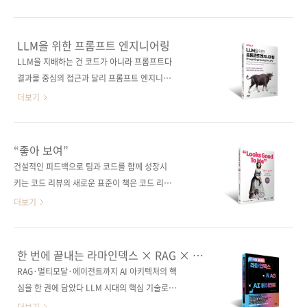
는 새로운 아이디어를 얻기 좋다. 이 책과 함께
전히 많지 않다. 이 책은 파이썬 기초부터 데이터
생동감 넘치는 게임 세계를 만들어보자. 도서구
분석, 자연어 처리, 머신러닝·딥러닝을 거쳐 초
매 사이트(가나다순) [교보문고] [도서11번가]
경량 한국어 LLM 챗봇을 직접 만드는 실습까지
LLM을 위한 프롬프트 엔지니어링
[알라딘] [예스이십사] [쿠팡] 전자책 구매 사이
하나의 흐름으로 안내한다. 단순한 개념 설명에
LLM을 지배하는 건 코드가 아니라 프롬프트다
트(가나다순)[교보문고] [구글북스] [리디북스]
그치지 않고, 구글 코랩 기반 실습을 통해 코드를
결과물 중심의 접근과 달리 프롬프트 엔지니어
[알라딘..
실행하고 결과를 확인하며 AI의 작동 원리를 몸
링 자체를 깊이 있게 탐구한 실전 가이드다.
더보기
으로 익힐 수 있도록 구성했다. 특히 데이터 수
LLM의 구조와 작동 원리, 효과적인 프롬프트 설
집, 분석, 시각화부터 분류와 예측, LLM과 허깅
계 기법, 대화형 워크플로 구성, 성과 평가까지
페이스 생태계까지 폭넓게 다루며, ‘AI를 쓰는 사
실무에 필요한 내용을 체계적으로 다룬다. 특히
“좋아 보여”
람’에서 ‘AI를 이해하고 구현하는 사람’으로 성장
‘모델이 학습한 패턴을 모사하는 프롬프트를 설
건설적인 피드백으로 팀과 코드를 함께 성장시
을 이끈다. AI와 챗봇 개발에 처음 도전하는 독자
계해야 원하는 출력을 얻을 수 있다’는 원칙을 중
키는 코드 리뷰의 새로운 표준이 책은 코드 리뷰
를 위한 가장 현실적인 출..
심으로, 명확한 언어 사용과 검증된 패턴의 활용,
를 긍정적이고 생산적인 경험으로 전환하는 방
더보기
정보 최소화 등 실질적인 전략을 제시한다. 프롬
법을 다룬다. 저자는 흔히 발생하는 논쟁, 무의미
프트를 ‘쓰는 법’이 아니라 ‘왜 그렇게 써야 하는
한 트집 잡기, 불필요한 병목현상을 줄이고, 팀원
지’를 설명하며, 시행착오를 줄이는 이론적 기반
들의 협업을 강화시키는 코드 리뷰를 제시한다.
한 번에 끝내는 라마인덱스 × RAG × AI
을 제공한다. 단순한 활용법을 넘어 LLM을 도구
리뷰 목표 수립, 변화와 장애물 대응, 다양한 적
에이전트
RAG·멀티모달·에이전트까지 AI 아키텍처의 핵
로 활용하는 사고방식 자체를 훈련할 수 있게 돕
용 옵션과 해결책, 공감할 수 있는 시나리오, 실
심을 한 권에 담았다 LLM 시대의 핵심 기술로
는다. 도서구매 사이트(가나다순) [교보문고]
무 노하우를 통해 실질적인 리뷰 기법을 배울 수
자리 잡은 RAG를 제대로 이해하려면, 단순히 ‘코