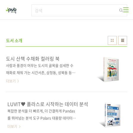
본문 바로가기
도서 소개
도시 산책 수채화 컬러링 북
사람과 풍경이 머무는 도시의 골목을 섬세한 수
채화로 채워 가는 시간서촌, 삼청동, 성북동 등
서울의 거리에서 마주한 장면을 수채화로 담았
더보기
습니다. 계절의 빛, 초록이 드리운 길, 나란히 걷
는 사람들의 모습까지 한 장면 한 장면에 작가의
따뜻한 시선이 스며 있습니다. 고즈넉한 한옥과
LUVIT♥ 폴라스로 시작하는 데이터 분석
나란히 늘어선 화분들, 활기차게 피어난 꽃들이
복잡한 분석을 더 빠르게, 더 간결하게 Pandas
반기는 길, 저마다의 사연을 간직한 인물들의 온
를 뛰어넘는 분석 도구 Polars 대용량 데이터에
기가 머무는 거리의 풍경을 따라가다 보면 도시
서 팬더스(Pandas)의 성능과 표현력의 한계를
더보기
곳곳의 작은 이야기들이 자연스레 펼쳐집니다.
체감하는 데이터 분석가가 점점 늘고 있다. 이 책