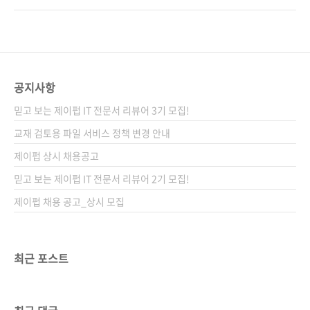
[교보문고] [도서11번가] [알라딘] [예스이십사]
라 다이스케는 일본 1위 AI 유니콘 Preferred
[쿠팡] 전자책 구매 사이트(가나다순) [교보문고]
Networks의 공동 창업자이자 최고연구책임자
[구글북스] [리디북스] [알라딘] [예스이십사] 출
이면서 10권이 넘는 AI 책을 쓴 베테랑 저자로
판사 제이펍저작권사 岩波書店원서명 生成AI
서, 이 책으로 IT 발전에 기여한 도서에 수여되는
のしくみ 〈流れ〉..
오카와 출판상을 수상했습니다. 2024.07.02 -
공지사항
[도서 소개] - 확산 모델의 수학 ‘기술을 둘러싼
믿고 보는 제이펍 IT 전문서 리뷰어 3기 모집!
풍부한 맥락을 제공’한다는 평가를 받는 오카노
하라 다이스케가 이번에는 수학 공식 없이 글과
교재 검토용 파일 서비스 정책 변경 안내
그림만으로 생성형 AI 전반을 설명하는 《생성
제이펍 상시 채용공고
형 AI의 구조》라는 책을 발표했습니다. 《확산
믿고 보는 제이펍 IT 전문서 리뷰어 2기 모집!
모델의 수학》은 수학 공식으로 가득 ..
제이펍 채용 공고_상시 모집
최근 포스트