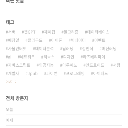
최근 댓글
태그
서버
챗GPT
제이펍
알고리즘
데이터베이스
배장열
클라우드
아이폰
빅데이터
이벤트
사물인터넷
데이터분석
딥러닝
정인식
머신러닝
ai
네트워크
리눅스
디자인
라즈베리파이
자바스크립트
인공지능
아두이노
안드로이드
서평
개발자
Jpub
파이썬
프로그래밍
아이패드
더보기
전체 방문자
오늘
어제