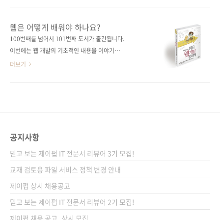
API 서버 구축 방법을 배울 수 있다. 베테랑 고퍼
은 이미 제이펍에서 나온 Go 언어 책에서 많이
가 사용하는 디자인 패턴과 표준 패키지, 외부 오
소개했으니 생략하겠습니다. 상단의 책들을 참
웹은 어떻게 배워야 하나요?
픈소스를 사용한 코딩 기법까지 Go 언어 애플리
고해주세요(이번 책까지 출간 예정이니 제이펍
100번째를 넘어서 101번째 도서가 출간됩니다.
케이션 개발에 필요한 모든 것을 익힐 수 있
은 명실상부한 'Go 언어 맛집'이 아닌가 싶습니
이번에는 웹 개발의 기초적인 내용을 이야기하
다. 도서 구매 사이트(가나다순) [교보문..
다). 그래도 간결하면서도 높은 신뢰성을 자랑하
고자 합니다. 웹의 세계는 정말 방대하고 그에 해
더보기
는 Go 언어의 장점을 이야기하지 않고 넘어가면
당하는 수많은 기술이 넘쳐흐르고 있습니다. 신
아쉬우니 고성능 웹 애플리케이션을 개발할 때
입 개발자라면 무엇을 어떻게 시작해야 할지 수
의 특징을 살펴보죠. 추가 미들웨어 도입 없이 병
많은 선택지 앞에서 당황하고 마는 것도 이해가
렬로 요청 처리가 가능하고, 데이터베이스 연결
갑니다. 그렇다면 누군가는 알려줘야 하지 않을
풀을 관리할 수 있으며, 컴파일이 가능한 유연한
까요? 저희는 이 책 《기초를 다지는 최신 웹 개
빌드 시스템을 다양한 플랫폼에서 제공하고 단
발 공략서》에서 그 길을 발견하실 수 있으리라
공지사항
일 바이너리 파..
생각합니다. 빠르게 변하고 추가되는 최신 기술
믿고 보는 제이펍 IT 전문서 리뷰어 3기 모집!
에 대해서 모든 것을 깊이 알 필요는 없지만 알고
있는 것과 모르는 것에 차이가 분명한 것처럼 다
교재 검토용 파일 서비스 정책 변경 안내
양한 기술이 어떤 효용성을 가졌는지 파악하고
제이펍 상시 채용공고
웹 개발의 프로세스를 순서대로 배워가면서 숙
믿고 보는 제이펍 IT 전문서 리뷰어 2기 모집!
달된 개발자로 가는 길을 그려갈 수 있는 그런 입
문서라고 생각합니다..
제이펍 채용 공고_상시 모집