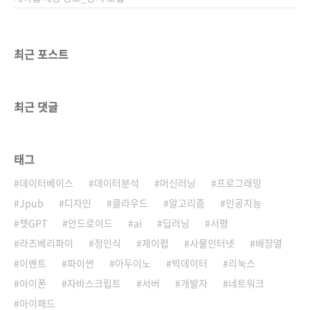
최근 포스트
최근 댓글
태그
데이터베이스
데이터분석
머신러닝
프로그래밍
Jpub
디자인
클라우드
알고리즘
인공지능
챗GPT
안드로이드
ai
딥러닝
서평
라즈베리파이
정인식
제이펍
사물인터넷
배장열
이벤트
파이썬
아두이노
빅데이터
리눅스
아이폰
자바스크립트
서버
개발자
네트워크
아이패드