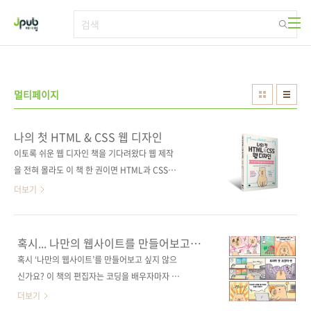
본문 바로가기
멀티페이지
나의 첫 HTML & CSS 웹 디자인
이토록 쉬운 웹 디자인 책을 기다려왔다 웹 제작
을 전혀 몰라도 이 책 한 권이면 HTML과 CSS의
기본을 확실히 익힐 수 있다. 귀여운 만화와 풍부
더보기
한 일러스트로 보는 재미까지 더했다. 멋진 웹 디
자인의 SNS 링크 모음 사이트, 블로그 사이트,
웹 초대장 사이트, 레스토랑 사이트를 따라 만들
혹시... 나만의 웹사이트를 만들어보고
면서 기초적인 내용은 물론 Flexbox 레이아웃,
싶지 않으신가요?
혹시 ‘나만의 웹사이트’를 만들어보고 싶지 않으
CSS 그리드 레이아웃, 반응형 웹 디자인, CSS
신가요? 이 책의 편집자는 코딩을 배우자마자 저
애니메이션까지 배운다. 부록으로는 웹사이트
만의 웹사이트를 만들었어요(놀러 오세요). 템플
더보기
공개 방법, 제작을 도와주는 추천 사이트 모음,
릿을 써서 어찌어찌 만들어보기는 했으나 더 멋