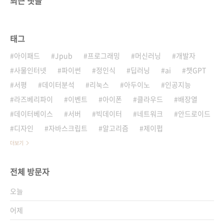
최근 댓글
태그
아이패드
Jpub
프로그래밍
머신러닝
개발자
사물인터넷
파이썬
정인식
딥러닝
ai
챗GPT
서평
데이터분석
리눅스
아두이노
인공지능
라즈베리파이
이벤트
아이폰
클라우드
배장열
데이터베이스
서버
빅데이터
네트워크
안드로이드
디자인
자바스크립트
알고리즘
제이펍
더보기
전체 방문자
오늘
어제