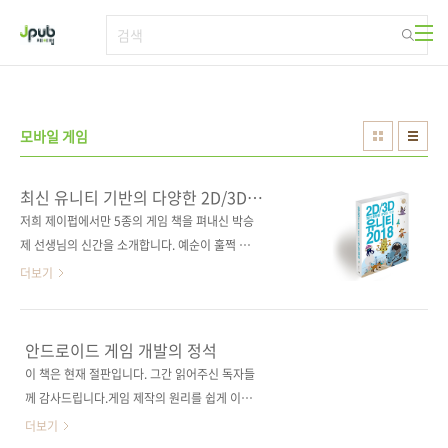
본문 바로가기
모바일 게임
최신 유니티 기반의 다양한 2D/3D
게임을 만들자!
저희 제이펍에서만 5종의 게임 책을 펴내신 박승
제 선생님의 신간을 소개합니다. 예순이 훌쩍 넘
은 연세임에도 여전히 활발한 강의와 개발을 계
더보기
속해오고 계신데요. 오늘 소개할 책은 근 5년 만
에 새롭게 펴내는 유니티 서적입니다. 기존에 펴
낸 5종의 게임 서적들도 많이 판매되었지만, 이
안드로이드 게임 개발의 정석
번에는 최신 유니티 버전인 2018을 기준으로
이 책은 현재 절판입니다. 그간 읽어주신 독자들
2D/3D 게임, 특히 최근의 흐름에 맞춰 2D 모바
께 감사드립니다.게임 제작의 원리를 쉽게 이해
일용 게임 제작에 포커스를 맞춘 책이라 많은 독
하도록 단계별로 구성했다!가장 기본적인 Java
더보기
자분이 찾기를 기대해 봅니다. 앞부분은 게임과
문법만 사용하므로 초심자도 부담 없이 시작할