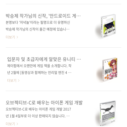
유니티에 대한 기본적인 소개와 책을 따라 하기
수 있다! 출판사 제이펍지은이 박승제출판일
위한 필수 기술들을 익히도록 하고, 이어
2017년 3월 8일페이지 580쪽시리즈
박승제 작가님의 신작, '안드로이드 게임
Snake, Jumping Owl, Space Adventure,
I♥Mobile 32 (아이러브모바일 32)판 형 46배
개발의 정석'
본명보다 '저녁놀'이라는 필명으로 더 유명하신
Sliding Puzzle 게임 프로젝트를 책과 함께 따
판변형(188*245*27)제 본 무선(soft cover)정
박승제 작가님의 신작이 출간 예정에 있습니다.
라 하며 배울 수 있도록 구성하였..
가 35,000원ISBN 979-11-85890-83-8
박 작가님은 지금까지 20여 종의 다양한 IT 책을
더보기
(93000)키워드 안드로이드 / 안드로이드 스튜
출간해 오셨는데, 최근에는 주로 게임 분야 서적
디오 / 모바일 게임 / Java분 야 게임 프로그래
을 집필하였습니다. 저희 제이펍에서만 《동영
밍 / 모바일 게임 관련 사이트■ 저자 블로그 관
상과 함께하는 언리얼 엔진 4 블루프린트 게임
입문자 및 초급자에게 알맞은 유니티 게임
련 포스트■ 2017/03/03 - [출간전 책소식] -
만들기》, 《실전 유니티 3D 입문과 완성》,
책
제이펍에서 오랜만에 게임 책을 소개합니다. 작
박승제 작가님의 신작, '안드로이드 게임 개발의
《UNITY 3D로 배우는 실전 게임 개발》, 《실
년 2월에 [동영상과 함께하는 언리얼 엔진 4 블
정석' 관련 시..
전 앱 프로젝트 안드로이드 게임 개발편》 등 총
루프린트 게임 만들기]를 펴낸 후 1년이 지났네
더보기
4종이 있습니다. 척박한 한국의 IT 서적 시장에
요. 최근 언리얼의 성장세가 눈에 띌 정도이긴 하
서 출간되는 책마다 수천 권의 판매를 보인 베스
지만, 아직 유니티로 게임을 만드는 분이 더 많은
트셀러 작가이시기도 합니다. 오늘 소개해드릴
것으로 알고 있습니다. 오늘 소개해드리는 책이
오브젝티브-C로 배우는 아이폰 게임 개발
책은 《실전 앱 프로젝트 안드로이드 게임 개발
게임 프로그래머에 도전하는 분들, 그리고 아직
오브젝티브-C로 배우는 아이폰 게임 개발 2017
편》의 개정판으로 준비된 책입니다만, 수록된
프로페셔널한 게임 개발자라고 자평하기 어려운
년 1월 4일부로 더 이상 판매되지 않습니다. 출
게임과 내용이 대폭 변경되어 개정판으로 부를
분들에게 좋은 가이드가 되었으면 합니다. 일본
판사 제이펍 원출판사 O'Reilly (원서 ISBN
더보기
수 없어 제목..