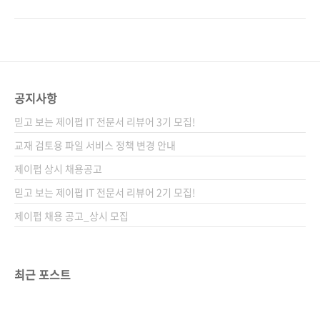
에서는 작년 7월 말에 출간되었는데, 현재까지도
9780596159856) 원서명 iPhone Game
유니티 게임 서적 중 1~2위를 다툴 만큼 인기가
Development: Developing 2D & 3D games
높은 책입니다. 원서는 유니티 5.2.1 기준으로
in Objective-C 저자명 폴 저클(Paul Zirkle),
되어 있었으나, 번역하면서 최신 버전인 5.3.4를
조 호그(Joe Hogue) 역자명 이대근 출판일
기준으로 전부 변경하여 선보이게 되었습니다.
2010년 3월 29일 페이지 324쪽 사이즈
베타리더들의 의견과 최신 버전으로 업그레이드
188*245 제 본 반양장(Soft Cover) 정 가
공지사항
하느..
24,000원 ISBN 978-89-962410-7-2 부가기
믿고 보는 제이펍 IT 전문서 리뷰어 3기 모집!
호: 13560 시리즈 I♥Mobile 01 (아이러브모바
일 01) 분 야 모바일 프로그래밍 / 아이폰 / 게임
교재 검토용 파일 서비스 정책 변경 안내
프로그래밍 관련 사이트 아마존 원서 소개 페..
제이펍 상시 채용공고
믿고 보는 제이펍 IT 전문서 리뷰어 2기 모집!
제이펍 채용 공고_상시 모집
최근 포스트