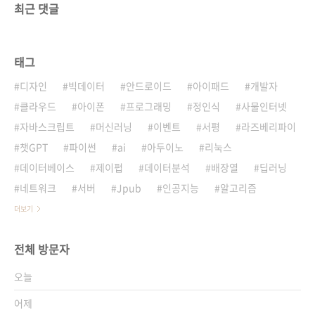
최근 댓글
태그
디자인
빅데이터
안드로이드
아이패드
개발자
클라우드
아이폰
프로그래밍
정인식
사물인터넷
자바스크립트
머신러닝
이벤트
서평
라즈베리파이
챗GPT
파이썬
ai
아두이노
리눅스
데이터베이스
제이펍
데이터분석
배장열
딥러닝
네트워크
서버
Jpub
인공지능
알고리즘
더보기
전체 방문자
오늘
어제