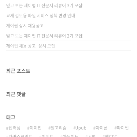
언어는 도구일 뿐이고 그 언어로 무엇을 하느냐
믿고 보는 제이펍 IT 전문서 리뷰어 3기 모집!
가 중요하지요. 파이썬은 데이터 과학이나 인공
지능 외에도 여러 분야에서 사용되는데, 실제 현
교재 검토용 파일 서비스 정책 변경 안내
장에서 맡게 될 과제가 무엇인지, 그 과제를 풀려
제이펍 상시 채용공고
면 어떤 코딩이 필요한지 미리 알 수 있다면 큰
믿고 보는 제이펍 IT 전문서 리뷰어 2기 모집!
도움이 될 겁니다. 그럴 때 보라고..
제이펍 채용 공고_상시 모집
최근 포스트
최근 댓글
태그
딥러닝
제이펍
알고리즘
Jpub
아이폰
파이썬
자바스크립트
이벤트
아두이노
서평
챗GPT