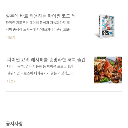
DataFrames.jl의 리드 개발자 보구밀 카민스키
어 그런 책이 나왔음을 기쁘게 알립니다. 줄리아
가 집필한, 줄리아 데이터 분석의 명실상부한 바
데이터프레임 패키지 DataFrames.jl의 리드 개
실무에 바로 적용하는 파이썬 코드 레시피
이블이다. 도서 구매 사이트(가나다순) [교보문
발자가 직접 쓴 책입니다. 이 책은 줄리아 언어
302
파이썬 기초부터 데이터 분석과 자동화까지 레
고] [도서11번가] [알라딘] [예스이십사] [인
기초부터 설명하므로, 적어도 데이터 분석이 목
시피 총정리 도서구매 사이트(가나다순) [교보문
터파크] [쿠팡] 전자책 구매 사이트(가나다순..
적이라면 이제 더는 국내에 딱 한 권밖에 없는 오
고] [도서11번가] [알라딘] [예스이십사] [인터파
더보기
래된 프로그래밍+언어 입문서인 [줄리아를 생각
크] [쿠팡]전자책 구매 사이트(가나다순) [교보문
하다]를 따로 볼 이유가 없어졌습니다. 물론 파이
고] [구글북스] [리디북스] [알라딘] [예스이십
썬, R 등 다른 언어로 데이터 분석을 수행했던 경
사] 출판사 제이펍 저작권사 기술평론사 원서명
파이썬 요리 레시피를 총망라한 쿡북 출간
험이 있다면 더 잘 이해할 수 있습니다. 다른 언
Pythonコードレシピ集(9784297118617)
데이터 분석, 업무 자동화 등 파이썬 프로그래밍
어에서 성능을 위해 동원했던 그 모든 꼼수가 줄
도서명 실무에 바로 적용하는 파이썬 코드 레시
권위자인 구로즈미 다카유키가 일본 가정식...이
리아에서는 필요 없다는 걸 알게 되는 순간마다
피 302 부제 (없음) 지은이 구로즈미 다카유키
아니라 현대식 파이썬 요리 레시피 302가지를
더보기
짜릿..
옮긴이 김모세 감수자 (없음) 시리즈 (없음) 출판
집대성한 책이 출간되어 화제가 되고 ‘싶’습니다.
일 2022. 04. 18 페이지 544쪽 판 형 크라운판
아쉽게도 요리책 아닙니다 (Anastasiia
변형(170*225*26.1) 제 본 무선(soft cover)
Kulikovska, Shutterstock) 파이썬은 문법이
정 가 32,000원 ISBN 979-11-91600-72-8
의사코드와 비슷해 다른 언어에 비해 빠르게 문
(93000) 키워드 문법, 데이터 분석,..
법을 익힐 수 있습니다. 물론 문법을 완벽히 익혔
다고 개발자로 바로 일할 수 있는 것은 아닙니다.
공지사항