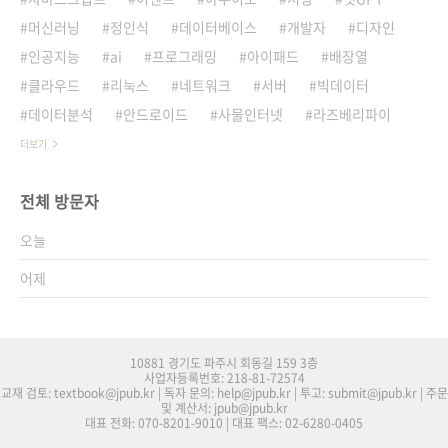
머신러닝
정인식
데이터베이스
개발자
디자인
인공지능
ai
프로그래밍
아이패드
배장열
클라우드
리눅스
네트워크
서버
빅데이터
데이터분석
안드로이드
사물인터넷
라즈베리파이
더보기
전체 방문자
오늘
어제
10881 경기도 파주시 회동길 159 3층
사업자등록번호: 218-81-72574
교재 검토: textbook@jpub.kr | 독자 문의: help@jpub.kr | 투고: submit@jpub.kr | 주문
및 계산서: jpub@jpub.kr
대표 전화: 070-8201-9010 | 대표 팩스: 02-6280-0405