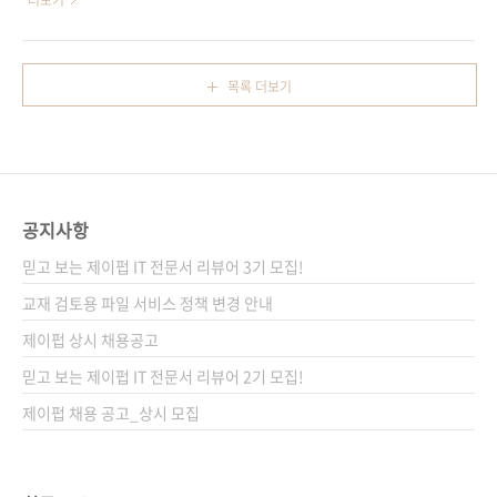
더보기
카프카를 설치하..
하려는 회사에 맞게 자유롭게 아파치 기반의 분
이터 시대 최고의 NoSQL 데이터베이스! 도서구
석 인프라룰 구현할 수 있다는 것도 큰 장점인 것
매 사이트(가나다순)[강컴] [교보문고] [도서11
같습니다. 그래서 저희 제이펍도 스파크의 가능
번가] [반디앤루니스] [알라딘] [예스이십사] [인
목록 더보기
성을 보고 스파크의 창시자인 마테이 자하리아
터파크] 전자책 구매 사이트(가나다순)[교보문
와 출륭한 스파크 커미터인 홀든 카로 등이 집필
고] [구글북스] [리디북스] [알라딘] [예스이십
한 《러닝 스파크》를 15년 가을에 출간하였었
사] [인터파크] 출판사 제이펍원출판사
는데요. ..
Manning Publications원서명 MongoDB in
Action(2nd Edition)(원서 ISBN:
공지사항
9781617291609)저자명 카일 뱅커, 피터 배컴,
숀 버크, 덕 개릿, 팀 호킨스역자명 김인범출판일
믿고 보는 제이펍 IT 전문서 리뷰어 3기 모집!
2018년 5월 17일페이지 584쪽시리즈
교재 검토용 파일 서비스 정책 변경 안내
I♥Cloud 1..
제이펍 상시 채용공고
믿고 보는 제이펍 IT 전문서 리뷰어 2기 모집!
제이펍 채용 공고_상시 모집