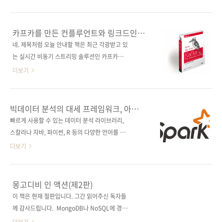
46배판 변형(188*245*17)제 본 무선(soft
닝 스파크》와 같이 빅데이터와 연관된 도구나
cover)정 가 29,000원ISBN 979-11-88621-
언어 관련 서적은 간간이 출판해 왔지만, 빅데이
33-0 (93000)키워드 카프카 / 아파치 / 데이터
터만을 중점적으로 다루는 기술 서적은 처음 출
카프카를 만든 컨플루언트와 링크드인의
베이스 / 빅 데이터 / 홈브루 / 오프셋 / 메트릭분
간하는 것 같습니다. 대부분의 사람이 빅데이터
엔지니어들이 직접 저술한 카프카 서적!
네. 제목처럼 오늘 안내할 책은 최근 각광받고 있
야 데이터베이스 / 빅 데이터 관련 사이트■ 저
라고 하면 '데이터 분석'을 먼저 떠올릴 텐데, 이
는 실시간 비동기 스트리밍 솔루션인 카프카
작권사..
책은 데이터 분석 기법은 거의 다루지 않습니다.
(Kafka) 서적입니다. 카프카를 만든 컨플루언트
더보기
이 책의 주제는 처음부터 끝까지 '데이터 처리를
와 링크드인의 핵심 엔지니어 세 명이 직접 저술
어떻게 시스템화할 것인가', 즉 '데이터 처리의
하였으며, 아파치 카프카를 실제 업무에 사용하
자동화'에 포커스를 맞추고 있습니다. 데이터 분
는 데 필요한 내부 메커니즘에서부터 API에 이
빅데이터 분석의 대세 프레임워크, 아파치
석가의 업무 중 가장 많은 시간을 차지하면서도
르기까지 모든 핵심 사항을 알려줍니다. 저작권
스파크
빠르게 사용할 수 있는 데이터 분석 라이브러리,
가장 하기 싫은 영역이 바로 데이터 수집과 전처
사는 오라일리 출판사이고요. 현재 국내에 카프
스칼라나 자바, 파이썬, R 등의 다양한 언어를 지
리 과정일 텐데요. (참고:
카와 관련 서적은 3종이 출간된 것으로 알고 있
원하며, 이들 언어와 데이터베이스에 대한 기본
더보기
http://www.dodom..
는데, 그중에서 고승범 님의 《카프카, 데이터 플
적인 이해가 있으면 쉽게 사용할 수 있다는 장점
랫폼의 최강자》가 가장 널리 읽히는 것 같습니
등으로 최근 들어 많은 곳에서 아파치 스파크
다. 이번에 펴내는 저희 책과 함께 읽으신다면 시
(Apache Spark)를 이용하고 있는 것 같습니다.
몽고디비 인 액션(제2판)
너지 효과가 있지 않을 까 싶습니다. 이 책에 담
애플이나 페이스북과 같은 거대 IT 기업은 물론,
이 책은 현재 절판입니다. 그간 읽어주신 독자들
긴 주요 내용은 다음과 같습니다. 데이터 파이프
관공서나 유수의 금융/통신 업체들에서도 이용
께 감사드립니다. MongoDB나 NoSQL에 경험
라인 시스템 및 카프카의 핵심 개념을 이해하고,
하고 있다고 합니다. 오픈소스이기 때문에 사용
없는 개발자를 위한 쉽고 실전적인 입문서!빅 데