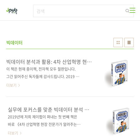
본문 바로가기
빅데이터
빅데이터 분석과 활용: 4차 산업혁명 현장
전문가가 알려주는
이 책은 현재 종이책, 전자책 모두 절판입니다.
그간 읽어주신 독자들께 감사드립니다. 2019 세
종도서 학술부문 우수도서 선정!현장 전문가가
더보기
직접 전하는4차 산업혁명 시대에 어울리는 빅데
이터 구축 노하우! 종이책 구매 사이트(가나다
순)[강컴] [교보문고] [도서11번가] [알라딘] [예
실무에 포커스를 맞춘 빅데이터 분석 및
스이십사] [인터파크] 전자책 구매 사이트(가나
활용서
2019년에 저희 제이펍이 펴내는 첫 번째 책은
다순)[교보문고] [구글북스] [리디북스] [알라딘]
바로 《4차 산업혁명 현장 전문가가 알려주는
[예스이십사] [인터파크] 출판사 제이펍지은이
빅데이터 분석과 활용》입니다. 제목 그대로 실
더보기
박인근, 홍지후, 강남규, 김성호, 정구범출판일
제 우리의 산업 현장에서 빅데이터 프로젝트를