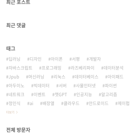
최근 포스트
최근 댓글
태그
딥러닝
디자인
아이폰
서평
개발자
자바스크립트
프로그래밍
라즈베리파이
데이터분석
Jpub
머신러닝
리눅스
데이터베이스
아이패드
아두이노
빅데이터
서버
사물인터넷
파이썬
네트워크
이벤트
챗GPT
인공지능
알고리즘
정인식
ai
배장열
클라우드
안드로이드
제이펍
더보기
전체 방문자