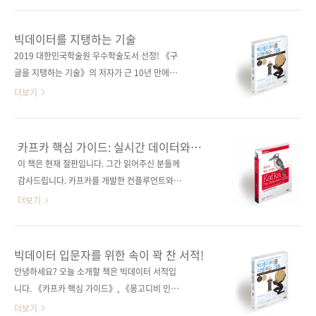
2019년 1월 8일페이지 300쪽판 형 46배판변
진행했던 실무자들의 노하우를 담은 책입니다. 5
형(188*245*15)제 본 무선(soft cover)정 가
명의 필자 모두는 오랫동안 데이터 분석을 해오
빅데이터를 지탱하는 기술
26,000원ISBN 979-11-88621-50-7 (93000)
셨던 분들입니다. 따라서 기존에 출간된 빅데이
2019 대한민국학술원 우수학술도서 선정! 《구
키워드 데이터 과학 / 빅데이터 / 4차 산업혁명 ..
터 관련 서적들과는 달리, 빅데이터 구축을 위한
글을 지탱하는 기술》의 저자가 근 10년 만에 들
기획에서 구현까지의 일련의 과정을 저자들의
고 온 역작! 현대 비즈니스의 성패는 데이터 수집
더보기
실제 경험과 노하우를 기반으로 실무자의 관점
과 통합, 그리고 처리 방법에 달렸다! 데이터 처
에서 설명하고 있다는 점이 기존 책들과의 차별
리 전문가가 알려주는 빅데이터와 관련 기술의
성이자 이 책만의 장점이 될 것 같습니다. 책의
모든 것! 도서구매 사이트(가나다순) [강컴] [교
카프카 핵심 가이드: 실시간 데이터와
내용을 간략하게 말씀드리자면, 1부에서는 빅데
보문고] [도서11번가] [알라딘] [예스이십사] [인
스트림 프로세싱
이 책은 현재 절판입니다. 그간 읽어주신 분들께
이터가 기반이 되는 4차 산업혁명과 4차 산업혁
터파크] 전자책 구매 사이트(가나다순) [교보문
감사드립니다. 카프카를 개발한 컨플루언트와
명에서 빅데이터가 어떠한 역할을 하는지를 심
고] [구글북스] [리디북스] [알라딘] [예스이십
링크드인의 엔지니어들이 직접 저술한 카프카
더보기
도 있게 설명합니다. 2부에서는 ..
사] [인터파크] 출판사 제이펍 저작권사 技術評
구축과 운영 핵심 실무서! 출판사 제이펍저작권
論社 원서명 ビッグデータを支える技術(원서
사 오라일리(O’Reilly)원서명 Kafka: The
ISBN: 9784774192253) 저자명 니시다 케이
Definitive Guide(원서 ISBN:
빅데이터 입문자를 위한 속이 꽉 찬 서적!
스케 역자명 정인식 출판일 2018년 11월 5일
9781491936160)저자명 네하 나크헤데, 그웬
안녕하세요? 오늘 소개할 책은 빅데이터 서적입
페이지 312쪽 시리즈 (없음) 판 형 크라운판 변
샤피라, 토드 팔리노역자명 심재철출판일 2018
니다. 《카프카 핵심 가이드》, 《몽고디비 인
형(170*225*21) 제 본 ..
년 10월 25일페이지 356쪽시리즈 (없음)판 형
액션(제판)》, 《하이 퍼포먼스 스파크》, 《러
더보기