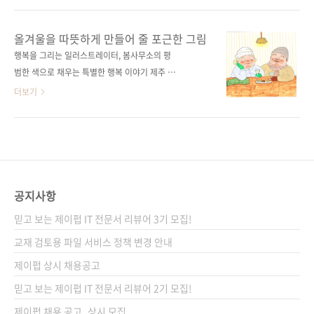
도시의 풍경을 담은 수채화 컬러링 북입니다. 곧
사무소의 색연필 컬러링 북 지은이 봄사무소(박
출간될 《도시 산책 수채화 컬러링 북》은 김진
새봄) 시리즈 어텐션 시리즈 출판일 2024년 1월
올겨울을 따뜻하게 만들어 줄 포근한 그림
희 작가가 도시 곳곳을 직접 걸으며 눈에 담고,
5일 페이지 112쪽 판 형 46배판변형
행복을 그리는 일러스트레이터, 봄사무소의 평
사진으로 기록한 장면들을 섬세한 어반 스케치
(188*245*11.5) 제 본 PUR(soft cover) 정 가
범한 색으로 채우는 특별한 행복 이야기 제주 함
로 옮겨 담은 컬러링 북입니다. 서촌과 삼청동,
16,800원 ISBN 979-11-92987-66-8(13650)
덕에 있는 아담한 소품 가게에서 “귀엽고 통통하
더보기
성..
키워드 컬러링, 스케치, 드로잉, 일러스트, 노부
게 그려 드려요.”라는 작은 간판을 내걸고 빠른
부, 손그림, 색연필, 마커, 수채화, 미술 분 야 예
손놀림으로 착착 초상화 일러스트를 완성하는
술 / 미술 관련 포스트 ■ 2023.12.07 - [출간
작가가 있습니다(중국인 관광객까지 어떻게 알
전 책 소식] - 올겨울을 따뜻하게 만들어 줄 포근
고 찾아와서 줄을 설 정도로 초상화 맛집입니다).
한 그림 시리즈 도서 ■ 교보문고에서..
눈썰미가 좋고 그림에 관심이 있는 분이라면, 아
마 엽서 굿즈나 카페에 걸린 액자로 한 번쯤 보았
공지사항
을 법한 그림의 주인공, 봄사무소 작가입니다. 이
믿고 보는 제이펍 IT 전문서 리뷰어 3기 모집!
렇듯 한 번 보면 잘 잊히지 않을 아주 독특한 그
림체를 갖고 있거든요. 특히 토실토실하고 귀여
교재 검토용 파일 서비스 정책 변경 안내
운 노부부 일러스트는 작가의 시그니처입니다.
제이펍 상시 채용공고
동그랗고 통통한 얼굴로 사이좋게 서로에게 의
믿고 보는 제이펍 IT 전문서 리뷰어 2기 모집!
지한 그림을 보고 있노라면 절로 웃음이 날 수밖
에 없지요. 봄사무소의..
제이펍 채용 공고_상시 모집