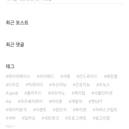
최근 포스트
최근 댓글
태그
데이터베이스
아이패드
서평
안드로이드
배장열
디자인
빅데이터
머신러닝
인공지능
리눅스
Jpub
클라우드
아두이노
제이펍
사물인터넷
ai
라즈베리파이
아이폰
개발자
챗GPT
데이터분석
이벤트
정인식
파이썬
자바스크립트
서버
딥러닝
네트워크
프로그래밍
알고리즘
더보기