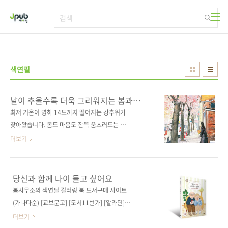
본문 바로가기
색연필
날이 추울수록 더욱 그리워지는 봄과
여름의 향기
최저 기온이 영하 14도까지 떨어지는 강추위가
찾아왔습니다. 몸도 마음도 잔뜩 움츠러드는 요
즘인데요, 하지만 혹시 알고 계신가요? 벌써 3주
더보기
뒤면 입춘이라는 사실을요. 유난히 추운 날씨 때
문인지, 이럴 때일수록 따뜻한 봄볕 아래를 천천
히 걷는 시간과 꽃이 피어 있는 골목길 풍경이 더
당신과 함께 나이 들고 싶어요
욱 그리워집니다. 겨울의 끝자락에서, 아직 오지
봄사무소의 색연필 컬러링 북 도서구매 사이트
않은 계절을 먼저 떠올려 보게 됩니다. 이런 계절
(가나다순) [교보문고] [도서11번가] [알라딘]
에 더 마음이 갈 만한 책이 있습니다. 겨울 한가
[예스이십사] [인터파크] [쿠팡] 출판사 제이펍
더보기
운데서 봄의 한 장면을 먼저 꺼내어 볼 수 있는,
도서명 당신과 함께 나이 들고 싶어요 부제목 봄