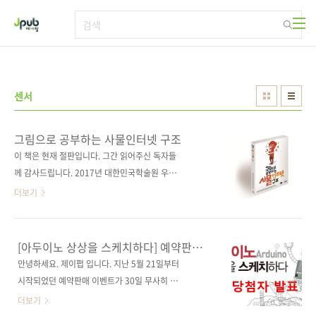
본문 바로가기
센서
그림으로 공부하는 사물인터넷 구조
이 책은 현재 절판입니다. 그간 읽어주신 독자들
께 감사드립니다. 2017년 대한민국학술원 우수
학술도서 선정 도서! 하드웨어와 소프트웨어 엔
더보기
지니어 모두를 위한 IoT 해설서! 출판사 제이펍
원출판사 翔泳社 원서명 絵で見てわかるIoT/
センサの仕組みと活用(ISBN:
[아두이노 상상을 스케치하다] 예약판매
9784798140629) 저자명 주식회사 NTT 데이
이벤트 당첨자 발표
안녕하세요. 제이펍 입니다. 지난 5월 21일부터
터, 가와무라 마사토, 오쓰카 히로시, 고바야시
시작되었던 예약판매 이벤트가 30일 무사히 마
유스케, 고야마 다케시, 미야자키 도모야, 이시쿠
감되었습니다. 많이 성원해 주셨음에도 불구하
더보기
로 유키, 고지마 고헤이 역자명 박건태 출판일
고 응모 방법이 너무 복잡했었나 하고 고민했습