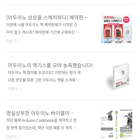
2016년 7월 20일 페이지 344쪽 시리즈 ‘그림으
니다. 왜냐하면 응모 방법 조건을 모두 지켜주신
로 공부하는’ 시리즈 판 형 (170*225*16) 제 본
분들이 그렇게 많지 않았습니다. 다음에는 좀 더
[아두이노 상상을 스케치하다] 예약판매
무선(soft cover) 정 가 25,000원 ISBN 979-
쉽고 재밌는 이벤트를 할 수 있도록 준비해 보겠
이벤트
이번에 나올 아두이노 책 예약판매가 시작된 건
11-85890-54-8 (93000) 키워드 IoT, 사물인
습니다! 이제부터 당첨자를 발표하고자 합니다.
이미 알고 계시죠? 예약판매 기간에 구매하신 분
터넷, M2M, ..
응모해주신 분들 모두에게 행운의 기회를 드리
중 10분께 아두이노 호환 보드를 드리는 이벤트
더보기
고자 공정하게 사다리 타기를 했습니다! 포털사
를 진행합니다.
이트 다음에서 사다리게임으로 검색하면 나오는
NEWTC(http://newtc.co.kr/index.php)에서
플래시 게임으로 추첨하였고 이름은 응모해주신
제공해 주신 아두이노 호환 보드 키트를 추첨하
아두이노의 엑기스를 모아 농축했습니다!
순서대로, 결과는 완제품-DIY의 순서로 나열하
여 드릴 예정이니 많은 응모를 부탁합니다. # 응
아두이노 책 많이들 보셨지요? 이번에는 뭔가 색
여 진행하였습니다. 그 결과... 두구두구두구! 당
모 기간 : 2014-05-21 ~ 2014-05-30 # 당첨
다른 면모를 갖춘 그런 아두이노 책을 소개해 드
첨되신 분들 축하합니다! 배송을 위해서 정보를
인원 : 총 10명 완제품 호환 보드 + USB to 시리
리고자 합니다. 아두이노로 할 수 있는 거의 모든
더보기
아래 공간에 입력을 ..
얼 업로더 (5명) DIY 조립용 호환 보드 + USB
것을 설명하는 책이 나옵니다. 《아두이노 상상
to 시리얼 업로더 (5명)) # 당첨자 발표 : 6월 첫
을 스케치하다》 입니다. 아두이노로 할 수 있는
째 주 제이펍 블로그와 페이스북에서 발표 예정
것들이 많아짐에 따라서 다양한 독자의 요구를
명실상부한 아두이노 바이블이
# 응모 방법 : 제이펍 페이스북 페이지의 ‘좋아
수용하는 책을 필요하다는 목소리를 수렴하다
출간됩니다!
작년 봄에 Arduino Cookbook을 계약하고 한
요’를 누른다(이미 게시물을 받고 계신 분들은
보니 이런 바이블과 같은 책이 등장하게 되었습
참 번역 중이었는데, 작년 이맘 때쯤 이 책의 개
Pass!) 구매 ..
니다. 아두이노로 할 수 있는 것이 무엇이 있을까
정판 소식을 전해들었습니다. 저희는 잠시 맨붕
더보기