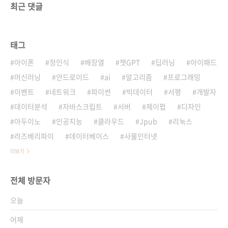
최근 댓글
태그
아이폰
정인식
배장열
챗GPT
딥러닝
아이패드
머신러닝
안드로이드
ai
알고리즘
프로그래밍
이벤트
네트워크
파이썬
빅데이터
서평
개발자
데이터분석
자바스크립트
서버
제이펍
디자인
아두이노
인공지능
클라우드
Jpub
리눅스
라즈베리파이
데이터베이스
사물인터넷
더보기
전체 방문자
오늘
어제