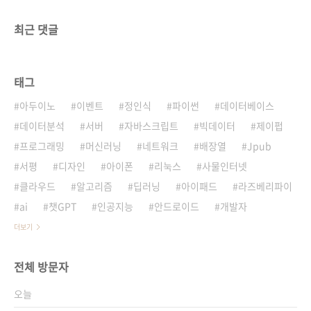
최근 댓글
태그
아두이노
이벤트
정인식
파이썬
데이터베이스
데이터분석
서버
자바스크립트
빅데이터
제이펍
프로그래밍
머신러닝
네트워크
배장열
Jpub
서평
디자인
아이폰
리눅스
사물인터넷
클라우드
알고리즘
딥러닝
아이패드
라즈베리파이
ai
챗GPT
인공지능
안드로이드
개발자
더보기
전체 방문자
오늘