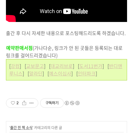
출간 후 다시 자세한 내용으로 포스팅해드리도록 하겠습니다.
예약판매서점
(가나다순, 링크가 안 된 곳들은 등록되는 대로
링크를 걸어드리겠습니다)
[
강컴
] [
교보문고
] [
대교리브로
] [
도서11번가
] [
반디앤
루니스
] [
알라딘
] [
예스이십사
] [
인터파크
]
2
구독하기
'
출간 전 책 소식
' 카테고리의 다른 글