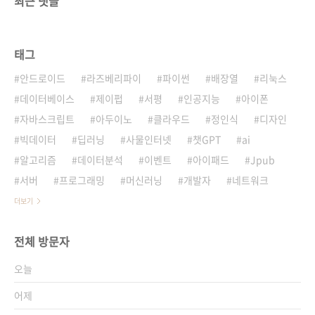
최근 댓글
태그
안드로이드
라즈베리파이
파이썬
배장열
리눅스
데이터베이스
제이펍
서평
인공지능
아이폰
자바스크립트
아두이노
클라우드
정인식
디자인
빅데이터
딥러닝
사물인터넷
챗GPT
ai
알고리즘
데이터분석
이벤트
아이패드
Jpub
서버
프로그래밍
머신러닝
개발자
네트워크
더보기
전체 방문자
오늘
어제