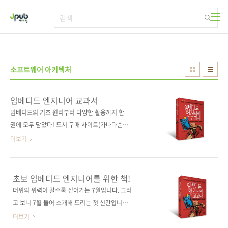
본문 바로가기
소프트웨어 아키텍처
임베디드 엔지니어 교과서
임베디드의 기초 원리부터 다양한 활용까지 한
권에 모두 담았다! 도서 구매 사이트(가나다순)
[교보문고] [도서11번가] [반디앤루니스] [알라
더보기
딘] [영풍문고] [예스이십사] [인터파크] [쿠
팡] 전자책 구매 사이트(가나다순)[교보문고] [구
글북스] [리디북스] [알라딘] [예스이십사] 출판
초보 임베디드 엔지니어를 위한 책!
사 제이펍도서명 임베디드 엔지니어 교과서부
더위의 위력이 갈수록 짙어가는 7월입니다. 그러
제 인공지능 시대가 요구하는 임베디드 시스템
고 보니 7월 들어 소개해 드리는 첫 신간입니다.
개발자의 핵심 스킬저작권사 C&R研究所원서명
다른 달에 비해 신간 소개가 조금 늦었습니다. 오
더보기
組込みエンジニアの教科書(원서 ISBN:
래간만에 임베디드 관련 도서를 소개해 드립니