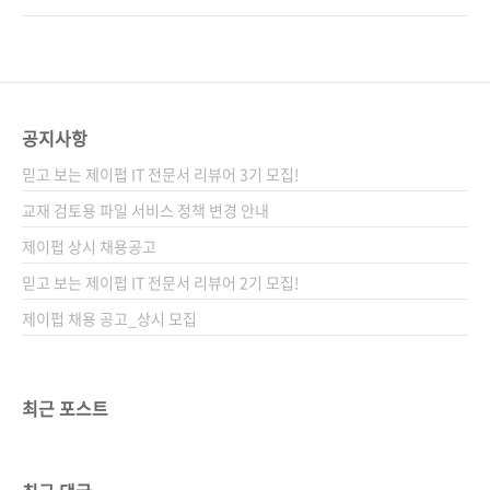
9784863542754)저자명 와타나베 노보루, 마
다. 처음부터 강렬한 붉은 빛의 표지가 시선을 끄
키노 신지역자명 정인식출판일 2020년 7월 29
는군요. 《임베디드 엔지니어 교과서: 인공지능
일페이지 304쪽시리즈 I♥Robot 15(제이펍의
시대가 요구하는 임베디드 시스템 개발자의 핵
로봇 시리즈 15)판 형 170*225*17제 본 무선
심 스킬》 그동안 제이펍에서는 다양한 임베디
(soft cover)정 가 26,000원IS..
드 관련 도서를 출간했습니다. 임베디드 관련 키
공지사항
워드로는 아두이노, 라즈베리 파이, 사물인터넷,
믿고 보는 제이펍 IT 전문서 리뷰어 3기 모집!
리눅스 프로그래밍 등을 들 수 있는데요. 최근에
출간된 임베디드 관련 도서로는 《사물인터넷을
교재 검토용 파일 서비스 정책 변경 안내
위한 리눅스 프로그래밍 with 라즈베리 파이(전
제이펍 상시 채용공고
면개정판)》, 《허교수의 ARM Mbed 프로그래
믿고 보는 제이펍 IT 전문서 리뷰어 2기 모집!
밍 입문》, 《코드로 알아보는 ARM 리눅스 커
널(제2판)》..
제이펍 채용 공고_상시 모집
최근 포스트