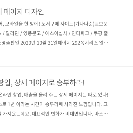
잡 프로젝트 지은이 로꾸미(윤규미) 출판일 2021년 2월
(152*215*17.2) 제 본 무선(soft cover) 정 가
세 페이지 디자인
78-0 (13000) ..
어, 모바일을 한 방에! 도서구매 사이트(가나다순)교보문
 / 알라딘 / 영풍문고 / 예스이십사 / 인터파크 / 쿠팡 출
영출판일 2020년 10월 31일페이지 292쪽시리즈 없음
)제 본 무선(soft cover)정 가 17,000원 ISBN 979-
키워드 쇼핑몰 / 오픈마켓 / 스마트스토어 / 창업 / 상세 / 디자
쇼핑몰 / 포토샵 관련 사이트■ 저자 유튜브(동영상 강
트플러스 관련 포스트■ 2020/10/13 - [출간전 책
창업, 상세 페이지로 승부하라!
, 상세 페이..
온라인 창업, 매출을 올려 주는 상세 페이지는 따로 있다!
스로 1년 이라는 시간이 송두리째 사라진 느낌입니다. 그
를 가져왔는데요, 대표적인 변화가 비대면입니다. 마스크
프라인 만남이 온라인으로 옮겨가고 있죠. 결과적으로 수
고, 반대로 온라인 쇼핑몰, 배송 서비스 등은 급성장하