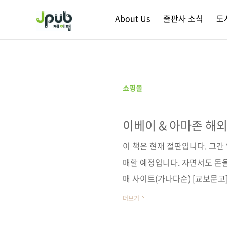
본문 바로가기
About Us
출판사 소식
도
쇼핑몰
이베이 & 아마존 해
이 책은 현재 절판입니다. 그간
매할 예정입니다. 자면서도 돈을
매 사이트(가나다순) [교보문고]
[인터파크] [쿠팡] 전자책 구매 
더보기
라딘] [예스이십사] [인터파크]