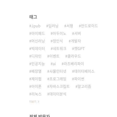
태그
Jpub
딥러닝
서평
안드로이드
아이패드
아두이노
서버
머신러닝
정인식
개발자
빅데이터
네트워크
챗GPT
디자인
이벤트
클라우드
인공지능
ai
라즈베리파이
배장열
사물인터넷
데이터베이스
제이펍
프로그래밍
파이썬
아이폰
자바스크립트
알고리즘
리눅스
데이터분석
더보기
전체 방문자