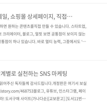
 회의는 줌(Zoom), 구글 미트(Google Meet) 등의
행되면서 새로운 문화를 형성하고 있긴 하지만, 이 역시
네일, 쇼핑몰 상세페이지, 직접
실정이지요. 즐겁게 캠퍼스를 누비고, 사람으로 북적이는
하면 원하는 콘텐츠를직접 만들 수 있습니다. 스타트업,
튜브 크리에이터, 블로그, 얼핏 보면 공통점이 보이지 않는
통점이 하나 있습니다. 바로 멀티 능력, 그중에서도 ‘디
. 소규모 비즈니스를 시작했다면 홍보를 위한 ‘디자
유튜브 등을 운영한다면 더 돋보이는 콘텐츠를 위해 ‘디자
. 평생 ‘디자인’이라는 직무가 남의 일이라고만 생각하
 한다고 하니 눈앞이 캄캄해지지 않나요? 하지만 걱정하
계별로 실천하는 SNS 마케팅
위한 포토샵, 일러스트레이터부터 영상 편집을 위한 프리
간 읽어주신 독자들께 감사드립니다.개정판은 여기서 보실
의 모..
b.tistory.com/468753블로그, 유튜브, 인스타그램, 페이
라! 도서구매 사이트(가나다순)[교보문고] [도서11번가]
문고] [예스이십사] [인터파크] [쿠팡] 전자책 구매 사이트