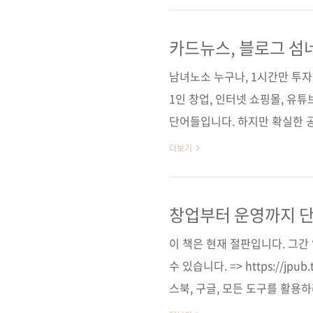
고 있는 시기이기도 합니다. 강의와
도구를 이용하여 온라인으로 진
카드뉴스, 블로그 섬
만들어야 한다면?
완벽한 대안이 되지는 못하는 
남녀노소 누구나, 1시간만 투자
거리의 풍경을 보고 싶..
1인 창업, 인터넷 쇼핑몰, 유
단어들입니다. 하지만 확실한 공
자인’을 필요로 한다는 점입니다
더보기
인’이 필요할 거고, 블로그나 
인’적인 요소를 고려해야 합니다
다가 막상 직접 디자인을 해야
창업부터 운영까지 단
지 마세요. 그래픽 디자인을 
이 책은 현재 절판입니다. 그
미어 프로, 애프터이펙트까지 거
수 있습니다. => https://jpu
스북, 구글, 모든 도구를 활용하
[반디앤루니스] [알라딘] [영풍