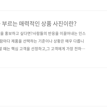
] [리디북스] [알라딘] [예스이십사] [인터파크] 출판사
일 2020년 4월 6일페이지 364쪽시리즈 (없음)판 형
무선(soft cover)정 가 18,000원ISBN 979-11-
를 부르는 매력적인 상품 사진이란?
..
을 홍보하고 싶다면?사람들의 반응을 이끌어내는 인스
사람마다 제품을 선택하는 기준이나 상황은 매우 다릅니
할 때는 핵심 고객을 선정하고,그 고객에게 가장 전하고
아내야 합니다. 기존의 상품 사진은 흰색 배경에 스튜디
체의 정보만 정확하게 전달하고, 설명할 수 있는 그런 사
런 사진이 인스타그램에서 고객들의 호응을 얻어 낼 수
쇼핑몰이나 오픈마켓에 사용하는 상품 사진이라면 상품
달할 수 있는 사진이 효과적일 겁니다. 쇼핑몰이나 오픈
 구매할 목적을 가지고 방..