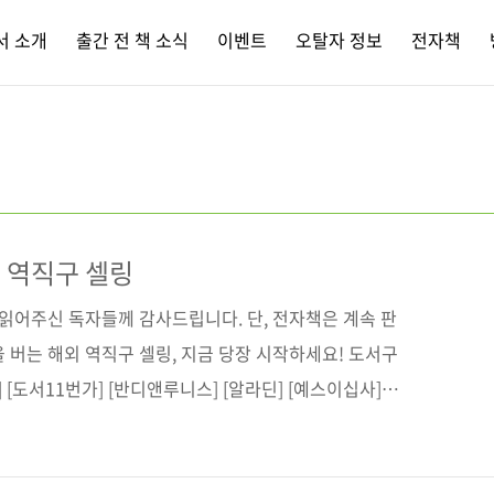
서 소개
출간 전 책 소식
이벤트
오탈자 정보
전자책
외 역직구 셀링
 읽어주신 독자들께 감사드립니다. 단, 전자책은 계속 판
 버는 해외 역직구 셀링, 지금 당장 시작하세요! 도서구
 [도서11번가] [반디앤루니스] [알라딘] [예스이십사]
사이트(가나다순) [교보문고] [구글북스] [리디북스] [알
 출판사 제이펍 도서명 이베이 & 아마존 해외 역직구 셀