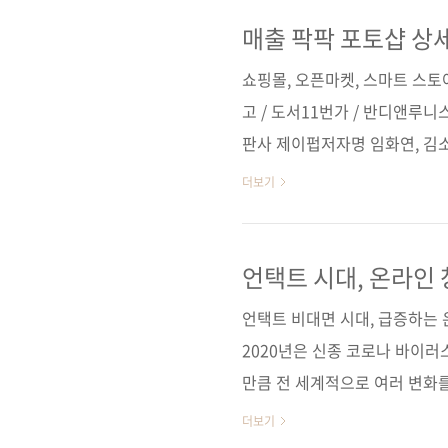
링 부 제 자면서도 돈을 버는 투
1일 페이지 404쪽 판 형 신국판 변형
매출 팍팍 포토샵 상
22,000원 ISBN 979-11-90665-
쇼핑몰, 오픈마켓, 스마트 스토
고 / 도서11번가 / 반디앤루니스
판사 제이펍저자명 임화연, 김소
판 형 46배판변형(188*245*12.7
더보기
11-90665-60-5 (13000)
인 / 여성의류 / 마케팅분 야 
의)■ 독자지원 페이지■ 디자인아
언택트 시대, 온라인 
소식] - 언택트 시대, 온라인 창업
언택트 비대면 시대, 급증하는 
2020년은 신종 코로나 바이러
만큼 전 세계적으로 여러 변화
가 필수인 시대, 대부분의 오
더보기
많은 오프라인 매장은 타격을 받