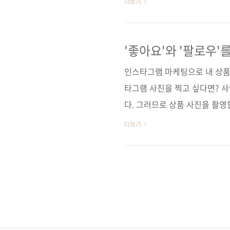
더보기
(가나다순)[교보문고] [구글북스
제이펍저자명 강진영, 유영진출판
신국판변형(152*215*15.6)제 본 
'좋아요'와 '팔로우'
90665-04-9 (13000)키워드 소
인스타그램 마케팅으로 내 상품
타그램 사진을 찍고 싶다면? 
다. 그러므로 상품 사진을 촬영
싶은 상품의 매력을 사진에 담
더보기
오에서 조명을 비추고, 제품 자
진을 사용했습니다. 하지만 이
있을까요? 인스타그램과 달리 
의 형태와 정보를 명확하게 전
마켓에는 기본적으로 해당 상품을