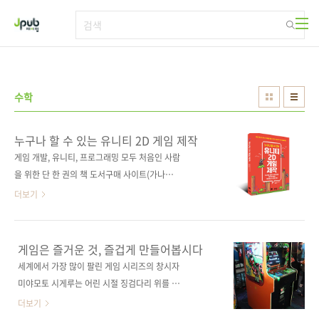
본문 바로가기
수학
누구나 할 수 있는 유니티 2D 게임 제작
게임 개발, 유니티, 프로그래밍 모두 처음인 사람
을 위한 단 한 권의 책 도서구매 사이트(가나다
순) [교보문고] [도서11번가] [알라딘] [예스이십
더보기
사] [인터파크] [쿠팡] 전자책 구매 사이트(가나
다순) 교보문고 / 구글북스 / 리디북스 / 알라딘
/ 예스이십사 출판사 제이펍 저작권사 翔泳社
게임은 즐거운 것, 즐겁게 만들어봅시다
원서명 たのしい2Dゲームの作り方 Unityで
세계에서 가장 많이 팔린 게임 시리즈의 창시자
はじめるゲーム開発入門 (9784798164113)
미야모토 시게루는 어린 시절 징검다리 위를 뛰
도서명 누구나 할 수 있는 유니티 2D 게임 제작
놀 때 느꼈던 즐거움에 착안해 ‘점프’를 시리즈의
더보기
부제 유니티를 몰라도 따라 하면서 즐겁게 익히
콘셉트로 잡았다고 합니다. 자신이 느꼈던 즐거