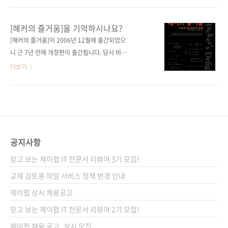
는 레트로풍 2D 게임 제작 지은이 STUDIO
움을 다른 사람들도 느껴보면 좋겠다는 마음이
SHIN 옮긴이 윤준 감수자 (없음) 시리즈 (없음)
게임의 성공으로 이어졌는지도 모르겠습니다.
[해커의 즐거움]을 기억하시나요?
출판일 2022. 10. 04 페이지 432쪽 판 형 46배
아케이드 버전. 영롱하군요... (rastapunk8, CC
[해커의 즐거움]이 2006년 12월에 출간되었으
판변형(188*245*20.3) 제 본 무선(soft
BY-SA 2.0) 분명한 건, 즐거움이 게임의 한 핵심
니 근 7년 만에 개정판이 출간됩니다. 당시 비트
cover) 정..
요소라는 점입니다. 만드는 사람부터 즐겁지 않
연산을 이해하고 싶은 분들에게 큰 반향을 일으
더보기
은 게임에 대해, 플레이하는 사람이 즐거움을 느
키면서 아마존에서 불티나게 판매되었었는데,
낄 수 있을까요? 유니티 같은 게임 엔진이 등장
국내 번역서는 피어슨에듀케이션코리아에서 출
해 그나마 게임 개발의 문턱을 낮춰준 것은 정말
간했었죠. 비트 연산은 보안을 책임지는 사람들
고마운 일이 아닐 수 없습니다. 물론, 프로그래밍
에게는 필수 지식이기도 한데, 이 책을 통해 지식
경험이 전혀 없는 사람에게는 유니티조차 어렵
과 재미, 두 마리의 토끼를 잡을 수 있을 겁니다.
게 느껴질 수 있지만요. 유니티로 이런 단..
이 책에서 제공하는 다양하면서도 실용적인 기
공지사항
법들은 어셀블리어에만 한정되지는 않습니다. C
믿고 보는 제이펍 IT 전문서 리뷰어 3기 모집!
나 자바의 API에 있는 상당수의 라이브러리들이
이 책에 나온 기법들을 인용하여 라이브러리로
교재 검토용 파일 서비스 정책 변경 안내
제공하고 있다고 합니다. 그래서 보안 담당자들
제이펍 상시 채용공고
뿐만 아니라 임베디드나 모바일 관련 개발자들
믿고 보는 제이펍 IT 전문서 리뷰어 2기 모집!
에게도 유용한 책이 되리라 봅니다. 참고로, 이번
2판은 오랫동안 IT ..
제이펍 채용 공고_상시 모집