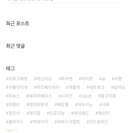
최근 포스트
최근 댓글
태그
프로그래밍
머신러닝
파이썬
아이폰
ai
서평
사물인터넷
라즈베리파이
개발자
네트워크
딥러닝
리눅스
데이터베이스
디자인
Jpub
알고리즘
이벤트
데이터분석
배장열
아두이노
서버
정인식
제이펍
인공지능
아이패드
챗GPT
클라우드
빅데이터
자바스크립트
안드로이드
더보기