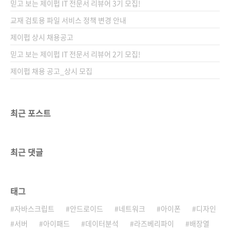
믿고 보는 제이펍 IT 전문서 리뷰어 3기 모집!
느새 취업은 했는데, 엑셀이 그저 불편할 따름인
장롱 면허의 직장인이 되었습니다. 왜일까요? 마
교재 검토용 파일 서비스 정책 변경 안내
땅한 실전 경험이 없어서 그렇습니다. 자격증에
제이펍 상시 채용공고
매달리지 말고 국토대장정 다녀올 걸... 게다가
믿고 보는 제이펍 IT 전문서 리뷰어 2기 모집!
운전면허 자격증과 엑셀 자격증은 공통점이 있
습니다. ..
제이펍 채용 공고_상시 모집
최근 포스트
최근 댓글
태그
자바스크립트
안드로이드
네트워크
아이폰
디자인
서버
아이패드
데이터분석
라즈베리파이
배장열