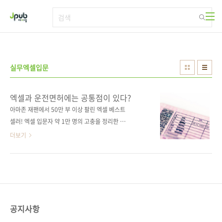
본문 바로가기
실무엑셀입문
엑셀과 운전면허에는 공통점이 있다?
아마존 재팬에서 50만 부 이상 팔린 엑셀 베스트
셀러! 엑셀 입문자 약 1만 명의 고충을 정리한 실
무자의 노하우를 소개합니다 엑셀 마스터가 아
더보기
니라, 직장에서 무난히 써먹을 수 있을 정도만 필
요하신가요? 오로지 현실적인 비즈니스 관점으
로 집필된 실무자의 오답 노트를 확인하세요. '사
회에 나가면 엑셀과 면허는 필수'라는 지인들의
권유로, 20대 초반에 2종 보통 면허와 ITQ 엑셀
을 취득했습니다. 비싼 학원비를 마련하려고 틈
공지사항
틈이 아르바이트를 하며 시간과 돈을 바쳤죠! 어