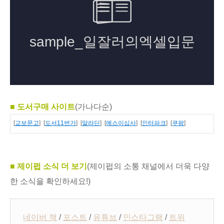
■
도서구매 사이트
(가나다순)
[
교보문고
] [
도서11번가
] [
알라딘
] [
예스이십사
] [
인터파크
] [
쿠팡
]
■ 제이펍 소식 더 보기
(제이펍의 소통 채널에서 더욱 다양
한 소식을 확인하세요!)
네이버 책
/
포스트
/
유튜브
/
인스타그램
/
트위