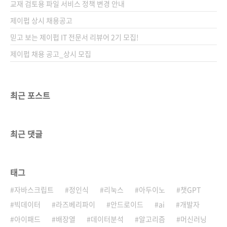
교재 검토용 파일 서비스 정책 변경 안내
제이펍 상시 채용공고
믿고 보는 제이펍 IT 전문서 리뷰어 2기 모집!
제이펍 채용 공고_상시 모집
최근 포스트
최근 댓글
태그
자바스크립트
정인식
리눅스
아두이노
챗GPT
빅데이터
라즈베리파이
안드로이드
ai
개발자
아이패드
배장열
데이터분석
알고리즘
머신러닝