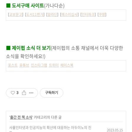
■ 도서구매 사이트
(가나다순)
[
교보문고
] [
도서11번가
] [
알라딘
] [
예스이십사
] [
인터파크
] [
쿠팡
]
■ 제이펍 소식 더 보기
(제이펍의 소통 채널에서 더욱 다양한
소식을 확인하세요!)
포스트
유튜브
인스타그램
트위터
페이스북
3
구독하기
'
출간 전 책 소식
' 카테고리의 다른 글
사물인터넷과 인공지능의 확산에 대응하는 아두이노의 진
2023.05.15