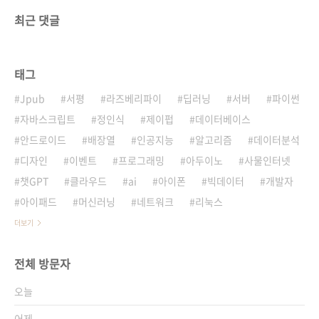
최근 댓글
태그
Jpub
서평
라즈베리파이
딥러닝
서버
파이썬
자바스크립트
정인식
제이펍
데이터베이스
안드로이드
배장열
인공지능
알고리즘
데이터분석
디자인
이벤트
프로그래밍
아두이노
사물인터넷
챗GPT
클라우드
ai
아이폰
빅데이터
개발자
아이패드
머신러닝
네트워크
리눅스
더보기
전체 방문자
오늘
어제