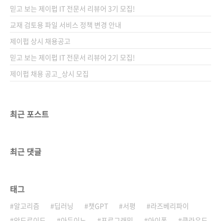
서 밥 먹듯 하는 야근, 일 처리가 더디다고 타박
믿고 보는 제이펍 IT 전문서 리뷰어 3기 모집!
하는 직장 상사, "한동안 개인의 삶은 포기하는
것이 좋다."라는 서글픈 선배의 조언, 이런 현실
교재 검토용 파일 서비스 정책 변경 안내
에 만병의 근원인 스트레스만 날로 쌓이고 있진
제이펍 상시 채용공고
않나요? 언제쯤 이 지긋지긋한 야근, 터벅터벅
믿고 보는 제이펍 IT 전문서 리뷰어 2기 모집!
쓸쓸하게 집으로 향하는 적막 가능한 퇴근길의
반복에..
제이펍 채용 공고_상시 모집
최근 포스트
최근 댓글
태그
알고리즘
딥러닝
챗GPT
서평
라즈베리파이
안드로이드
아두이노
프로그래밍
아이폰
클라우드