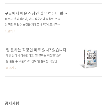
에서 자주 멈칫하는 개발자에게 이 책이 글쓰기
니다. 'AI가 다 해주는데 개발자가 글까지 신경
실력을 키우는 든든한 첫걸음이 되어줄 것입니
써야 해?'라는 생각이 들지도 모르죠. 이제는 '글
구글에서 배운 직장인 실무 컴퓨터 활용
다. 도서구매 사이트(가나다순) [교보문고] [도서
을 못 써도 되는 시대'처럼 보이기도 하고요. 하
45: 일잘러를 위한 윈도우, 엑셀,
빠르고, 효과적이며, 어느 직군이나 적용할 수 있
11번가] [알라딘] [예스이십사] [쿠팡] 전자책 구
파워포인트, 워드, 이메일 사용법
지만 책을 만들면서 확신했죠. AI를 제대로 쓰기
는 직장인 필수 스킬을 제대로 배우자! 도서구매
매 사이트(가나다순)[교보문고]..
위해서도, 동료에게 제대로 설명하기 위해서도
사이트(가나다순)[교보문고] [도서11번가] [반
더보기
결국 필요한 건 ‘잘 쓰는 힘’이라는 걸요. ‘개발자
디앤루니스] [알라딘] [영풍문고] [예스이십사]
의 글쓰기’라는 주제로 책을 기획한 건
[인터파크] [쿠팡] 전자책 구매 사이트(가나다순)
ChatGPT가 막 사람들 입에 오르내리기 시작하
[교보문고] [구글북스] [리디북스] [알라딘] [예
일 잘하는 직장인 따로 있나? 있습니다!
던 시점이었습니다. 그만큼 꽤 긴 준비 기간을 거
스이십사] [인터파크] 출판사 제이펍저작권사
매일 남아서 야근한다고 '일 잘하는 직장인' 소리
쳤고, 저자 두 분과도 수많은 피드백을 주고받으
SBクリエイティブ원서명 Googleで学んだ
를 들을 수 있을까요? 진짜 일 잘하는 직장인은
며 공들여 만들었습니다. 출간을 앞두고 ‘지..
超速 パソコン仕事術 誰でもすぐに使える業
매일 칼퇴해도 회사에서 인정받고, 워라밸을 즐
더보기
務効率化のテクニック81(ISBN
기고 삽니다. 폼 나는 직장생활 누구나 한번은 꿈
9784815600709)도서명 구글에서 배운 직장
꾸는 모습일 겁니다. 사회생활을 시작하기 전이
인 실무 컴퓨터 활용 45(일잘러를 위한 윈도우,
라면 TV 드라마 등에서 폼 나게 일하면서 자기
엑셀, 파워포인트, 워드, 이메일 사용법)지은이
삶을 즐기는 주인공들의 모습을 보며 '나도 저런
이노우에 마사히로옮긴이 김연수출판일 2020
멋진 직장인이 되어야지!'라고 생각합니다. 하지
년 6월 15일페이지 212쪽시리즈 (없음)판 형
만 현실은 어떤가요? 일은 많은데 시간은 부족해
공지사항
46배판변형(..