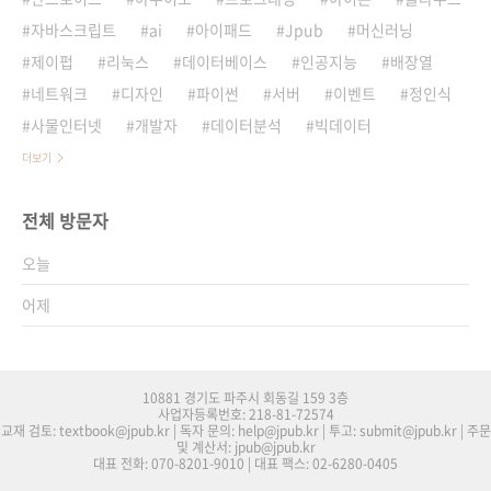
자바스크립트
ai
아이패드
Jpub
머신러닝
제이펍
리눅스
데이터베이스
인공지능
배장열
네트워크
디자인
파이썬
서버
이벤트
정인식
사물인터넷
개발자
데이터분석
빅데이터
더보기
전체 방문자
오늘
어제
10881 경기도 파주시 회동길 159 3층
사업자등록번호: 218-81-72574
교재 검토: textbook@jpub.kr | 독자 문의: help@jpub.kr | 투고: submit@jpub.kr | 주문
및 계산서: jpub@jpub.kr
대표 전화: 070-8201-9010 | 대표 팩스: 02-6280-0405