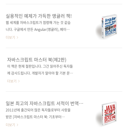
습니다. 최근에는 Node.js로 챗봇 제작에 전념
출판사 FULLSTACK.io원서명 ng-book: The
하고 있다고 합니다. 그래서 그 경험을 살려 간단
Complete Guide on Angular 5(원서 ISBN:
실용적인 예제가 가득한 앵귤러 책!
한 페이스북 챗봇 제작 방법도 책에 실어주셨습
9781546376231) 저자명 네이트 머레이, 필리
웹 세계를 자바스크립트가 점령해 가는 것 같습
니다. [웹 서비스를 만들며 배우는 node.js 프로
피 커리, 아리 러너, 칼로스 타보다역자명 배장열
니다. 구글에서 만든 Angular(앵귤러), 페이스북
그래밍]은 Node.js를 이용한 ..
출판일 2018년 1월 24일페이지 648쪽판 형 46
에서 만든 React(리액트), 그리고 마이크로스포
더보기
배판변형(188*245*30)제 본 무선(soft cover)
트에서 만든 TypeScript(타입스크립트)... 프레
정 가 34,000원ISBN 979-11-88621-01-9
임워크별로 장점이 있어서 필요에 따라 고루 많
(93000)키워드 앵귤러 / 타입스크립트 / 네이티
이 사용되는 것 같습니다. 오늘 소개할 책은
자바스크립트 마스터 북(제2판)
브스크립트 / 리덕스 / 데이터 아키텍처분야 프
Angular 책인데요. 작년에 Angular 개발진에서
이 책은 현재 절판입니다. 그간 읽어주신 독자들
로그래밍 / 자바스크립트 관..
6개월에 한 번씩 새로운 버전을 발표하기로 하면
께 감사드립니다. 개발자가 알아야 할 기본 문법
서 17년 3월에 Angular 4를 내놓았는데, 11월
부터 완벽한 현장 대응까지! 출판사 제이펍원출
더보기
에 5 버전이 나왔죠. 오늘 소개할 책은 Angular
판사 기술평론사원서명 改訂新版 JavaScript
1부터 꾸준히 개정판을 내면서 업데이트되었고,
本格入門(원서 ISBN: 9784774184111)저자
주로 4 기반의 내용을 다루고 있습니다만, 최신
명 야마다 요시히로역자명 정인식출판일 2017
일본 최고의 자바스크립트 서적이 번역
버전인 5 버전도 충분히 대응하고 있습니다. 이
년 8월 16일페이지 516쪽판 형 46배판변형
출간됩니다!
2011년에 출간되어 많은 독자들로부터 사랑을
책의 가장 큰 장점은 600쪽이 넘는 방대한 페이
(188*245*25)제 본 무선(soft cover)정 가
받은 [자바스크립트 마스터 북: 기초부터
지에 앵귤러의..
30,000원ISBN 979-11-85890-97-5 (93000)
Ajax/JQuery까지]가 이번에 전면 개정되어 근
더보기