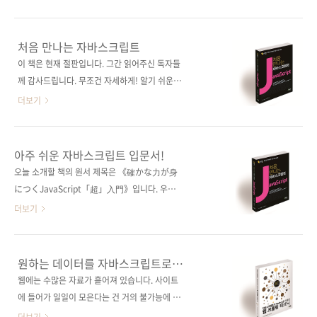
키워드 자바스크립트 / ECMAScript 6 / Ajax /
6년 만에 2판을 출간하게 되었습니다.
객체지향 프로그래밍분야 프로그래밍 / 자바스
https://goo.gl/rwRgRp 위 아마존재팬 링크
크립트 관련 사이트■ 아마존 도서 소개 페이지
에서 보시면 아시겠지만, 독자들의 호평이 이어
처음 만나는 자바스크립트
■ 원출판사 도서 소개 페이지 관련 포스트■
지고 있는 책이자 이웃나라 일본에서 최근 자바
이 책은 현재 절판입니다. 그간 읽어주신 독자들
2017/08/03 - [출간전 책소식] - 일본 최고의..
스크립트 서적 중 가장 좋은 판매를 보이고 있기
께 감사드립니다. 무조건 자세하게! 알기 쉬운 설
도 합니다. 별점을 많이 주지 않은 서평도 몇 개
명! 자바스크립트의 왕도를 안내하는 최고의 교
더보기
보이는데, 서평을 읽어보니 자바스크립트를 처
과서! 출판사 제이펍 원출판사 SBクリエイテ
음 배우는 분들이 올린 듯합니다. 그도 그럴 것이
ィブ 원서명 確かな力が身につく
'입문'이란 타이틀로 출간되어 골랐더니 초보자
JavaScript「超」入門(ISBN:
아주 쉬운 자바스크립트 입문서!
용 눈높이에만 머문 게 아니라 자바스크립트 전
9784797383584) 지은이 가노 스케하루 옮긴
오늘 소개할 책의 원서 제목은 《確かな力が身
반을 중급자 수준까지 설명한 데서 오는 어려움
이 김완섭 출판일 2017년 2월 24일 페이지 352
につくJavaScript「超」入門》입니다. 우리
의 표현인 것 같습니다. 1판을 번역하신 정인식
쪽 시리즈 First Step 시리즈 01 판 형 크라운판
말로 바꾸면 "(몸에) 확실히 익히는 자바스크립
더보기
역자님은 기술..
변형(170*225*16) 제 본 무선(soft cover) 정
트 입문" 정도가 되겠네요. 현재 일본에서 자바
가 24,000원 ISBN 979-11-85890-77-7
스크립트 입문서로는 가장 많은 판매를 보이고
(93000) 키워드 자바스크립트 / Javascript /
있는 책입니다. 이 책의 자매서로는 《確かな力
원하는 데이터를 자바스크립트로
CSS / HTML / 웹 프로그래밍 분 야 프로그래밍
が身につくPython「超」入門》이 있는데,
수집하고 분석하는 기막힌 방법!
웹에는 수많은 자료가 흩어져 있습니다. 사이트
> 자바스크립트 관련 사이트 ■ 아마존재팬 도
이 책도 파이썬 입문자들로부터 호평을 받으며
에 들어가 일일이 모은다는 건 거의 불가능에 가
서 소개 페이..
베스트셀러로 판매되고 있습니다. 파이썬 책은 3
깝기도 하고, 정확하지도 않겠죠. 우리가 원하는