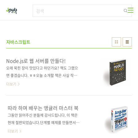
본문 바로가기
자바스크립트
Node.js로 웹 서버를 만들다!
오래 묵힌 장이 맛있다고 하던가요? 책도 그랬으
면 좋겠습니다. ㅎㅎ오늘 소개할 책은 사실 작년
초에는 출간이 되었어야 했는데, 여러 사정으로
더보기
이제야 내게 되었습니다. 그사이 많이 업데이트
된 Node.js의 최신 버전을 반영하고, 더 깊어진
저자의 내공까지 책에 잘 담았으니 오래 묵힌 장
따라 하며 배우는 앵귤러 마스터 북
과 빗대어도 괜찮겠죠? ^^; 온라인상에서
그동안 읽어주신 분들께 감사드립니다. 이 책은
Harrison Jung으로 더 많이 알려진 정민석 저
현재 절판되었습니다.단계별 예제를 만들면서
자는 2012년부터 Node.js를 사용하였으며,
배우는, 앵귤러 마스터를 위한 완벽 가이드!실용
더보기
Node.js로 비트코인 거래소까지 제작하기도 했
적 예제로 배우는 최신 웹 기술! 출판사 제이펍원