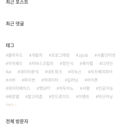
최근 포스트
최근 댓글
태그
클라우드
개발자
프로그래밍
Jpub
사물인터넷
아이패드
자바스크립트
정인식
제이펍
디자인
ai
데이터분석
네트워크
리눅스
라즈베리파이
서버
파이썬
빅데이터
딥러닝
아이폰
데이터베이스
챗GPT
아두이노
서평
인공지능
배장열
알고리즘
안드로이드
이벤트
머신러닝
더보기
전체 방문자