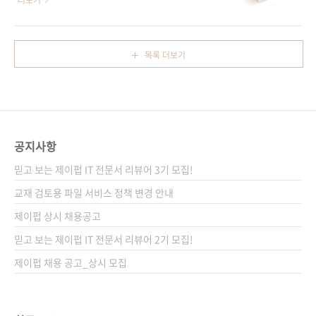
더보기
월 중순 이후 여러분들에게 선보일 수 있을 것 같
데이터만을 찾을 수 있다면, 그리고 그 데이터들
습니다. 두 책 모두 국내에서는 제목을 조금 변경
을 우리 대신에 누군가가 정리하고 분석할 수 있
하여 각각 《처음 만나는 자바스크립트》, 《처
다면 정말 편하지 않을까요? 오늘 소개해드릴 책
목록 더보기
음 만나는 파이썬》으로 나올 예정인데요. 제목
이 바로 그런 책입니다. 자바스크립트와
에서 알 수 있듯이, 이 책들은 프로그래밍을 처음
Node.js를 이용하여 다양한 에이전트를 만들고
배우거나 한두 권의 다른 책을 접했던 분들이 보
그 에이전트로 하여금 웹에 흩어져 있는 자료들
시기에 적당합니다. 책은..
을 찾고, 정리하고, 분석하는 방법을 안내합니다.
얼마 전에는 파이썬으로 웹 크롤러를 만드는 책
공지사항
도 나왔었죠? 파이썬을 이용하고자 하는 분이라
면 그 책을, 자바스크립트를 이용하시겠다면 저
믿고 보는 제이펍 IT 전문서 리뷰어 3기 모집!
희 책을 이용해주시면 좋을 것 같습니다. 옮긴이
교재 검토용 파일 서비스 정책 변경 안내
머리말에도 밝히고 있듯이, 이 책은 이동규 역자
제이펍 상시 채용공고
님이 일본 여행 중 ..
믿고 보는 제이펍 IT 전문서 리뷰어 2기 모집!
제이펍 채용 공고_상시 모집