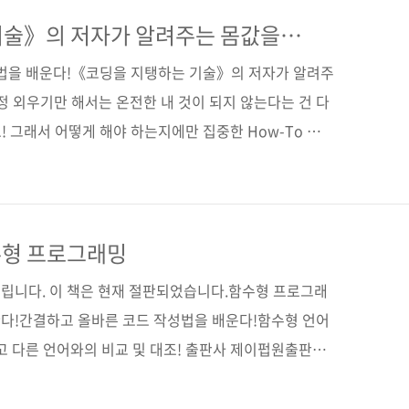
効率的に学び、整理し、アウトプットする (원서
)저자명 니시오 히로카즈역자명 김완섭출판일 2019년 10월
기술》의 저자가 알려주는 몸값을
 형 크라운판 변형(170*225*17)제 본 무선(soft
용법을 배운다!《코딩을 지탱하는 기술》의 저자가 알려주
정 외우기만 해서는 온전한 내 것이 되지 않는다는 건 다
! 그래서 어떻게 해야 하는지에만 집중한 How-To 부류
 IT인에 걸맞은 사고를 하고 정리하고 이를 활용하는 법까
? 이 책이 도와줄 것입니다. 무언가를 배우는 데 앞서
요하다고 말하지만, 조금 나이를 먹고 보니 목표만을 보
성취를 이루기 위한 습관이나 시스템을 구축하는 것이 더
수형 프로그래밍
 목표만을 생각하면 잘못된 길로 가서 크고 작은 시행착
립니다. 이 책은 현재 절판되었습니다.함수형 프로그래
휩쓸..
다!간결하고 올바른 코드 작성법을 배운다!함수형 언어
고 다른 언어와의 비교 및 대조! 출판사 제이펍원출판사
 関数プログラミング実践入門(ISBN
오카와 노리유키역자명 정인식출판일 2015년 8월 21일페이