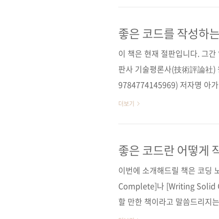
지 508쪽시리즈 (없음)판 형 (170
ISBN 979-11-85890-29-6
좋은 코드를 작성하는
프로그래밍 작성법
드/ 하스켈 / Haskell분야
이 책은 현재 절판입니다. 그
페..
판사 기술평론사(技術評論社) 
9784774145969) 저자명 아
2011년 12월 9일 페이지 256쪽
더보기
정 가 20,000원 ISBN 978-8
그래밍 일반 키워드 자바 / 루비 
스트 메타프로그래밍 / DSL 
좋은 코드란 어떻게 
아마존 재팬 도서소개페이지 ■ 
이번에 소개해드릴 책은 코딩 노
Complete]나 [Writing Sol
할 만한 책이라고 말씀드리지는 
지보수가 쉬운 프로그래밍 작성