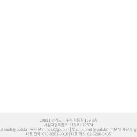
10881 경기도 파주시 회동길 159 3층
사업자등록번호: 218-81-72574
tbook@jpub.kr | 독자 문의: help@jpub.kr | 투고: submit@jpub.kr | 주문 및 계산서: j
대표 전화: 070-8201-9010 | 대표 팩스: 02-6280-0405