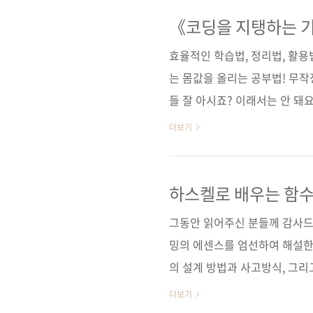
ンジニアの知的生産術 ──
ISBN: 9784774198767
《코딩을 지탱하는 
올리는 공부법!
14일페이지 288쪽시리즈 (없음)판
효율적인 학습법, 정리법, 활
cover)정 가 2..
는 몸값을 올리는 공부법! 무작
들 잘 아시죠? 이래서는 안 돼요
의 책들도 많지만, IT인답게,
더보기
지 배우면 더욱더 좋지 않을까요
흔히들 목표를 세우는 것이 중
고 달려가기보다는 크든 작든 
하스켈로 배우는 함
욱 중요하다는 생각이 듭니다.
그동안 읽어주신 분들께 감사드
오를 겪거나 컨디션이나 감정에 
밍의 에센스를 엄선하여 해설한
의 설계 방법과 사고방식, 그리
기술평론사(技術評論社)원서명
더보기
9784774169262)저자명 