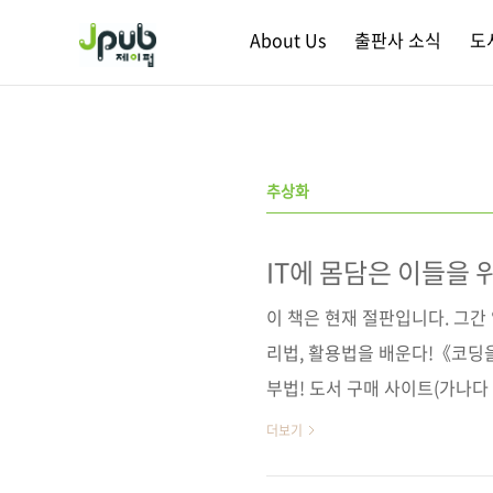
본문 바로가기
About Us
출판사 소식
도
추상화
IT에 몸담은 이들을 
이 책은 현재 절판입니다. 그간
리법, 활용법을 배운다!《코딩
부법! 도서 구매 사이트(가나다 
[영풍문고] [예스이십사] [인터
더보기
글북스 / 리디북스 / 알라딘 