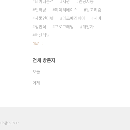
데이터분석
서평
인공지능
딥러닝
데이터베이스
알고리즘
사물인터넷
라즈베리파이
서버
정인식
프로그래밍
개발자
머신러닝
더보기
전체 방문자
오늘
어제
pub@jpub.kr