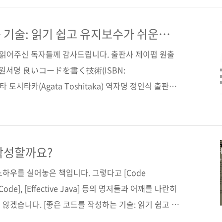
*225*24)제 본 무선(soft cover)정 가 30,000원
 (93000)키워드 함수 / 값 / 타입 / 추상화 / 하향식 / 모나
 기술: 읽기 쉽고 유지보수가 쉬운
 프로그래밍 언어 / 하스켈 관련 사이트■ 원출판사 도서소개
간 읽어주신 독자들께 감사드립니다. 출판사 제이펍 원출
원서명 良いコードを書く技術(ISBN:
가타 토시타카(Agata Toshitaka) 역자명 정인식 출판일
 판 형 크라운판 변형(170*225) 반양장(Soft Cover)
9-94506-31-9 부가기호: 13560 분 야 프로그래밍 / 프로
/ 자바스크립트 / 명명하기 / 스코프 / 추상화 / 단위 테
/ 프레임워크 관련 사이트 ■ 원출판사 도서소개페이지 ■
작성할까요?
저자 블로그 독자 Q&A ■ 출판사..
하우를 실어놓은 책입니다. 그렇다고 [Code
id Code], [Effective Java] 등의 명저들과 어깨를 나란히
않겠습니다. [좋은 코드를 작성하는 기술: 읽기 쉽고 유
법]이란 이름으로 출간되는 이 책의 수준은 컴퓨터관련