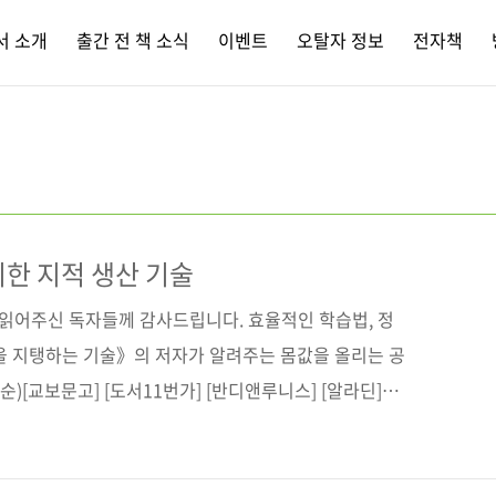
서 소개
출간 전 책 소식
이벤트
오탈자 정보
전자책
위한 지적 생산 기술
 읽어주신 독자들께 감사드립니다. 효율적인 학습법, 정
을 지탱하는 기술》의 저자가 알려주는 몸값을 올리는 공
순)[교보문고] [도서11번가] [반디앤루니스] [알라딘]
파크] [쿠팡] 전자책 구매 사이트(가나다 순)교보문고 / 구
/ 예스이십사 출판사 제이펍원출판사 기술평론사원서명 エ