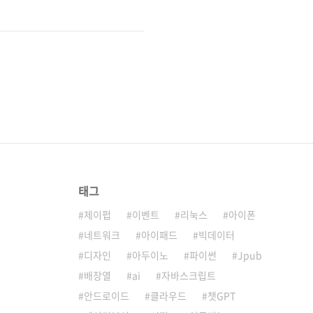
태그
제이펍
이벤트
리눅스
아이폰
네트워크
아이패드
빅데이터
디자인
아두이노
파이썬
Jpub
배장열
ai
자바스크립트
안드로이드
클라우드
챗GPT