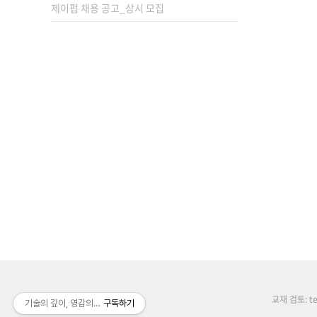
제이펍 채용 공고_상시 모집
교재 검토: tex
기술의 깊이, 영감의 높이, 배움의 너비
구독하기