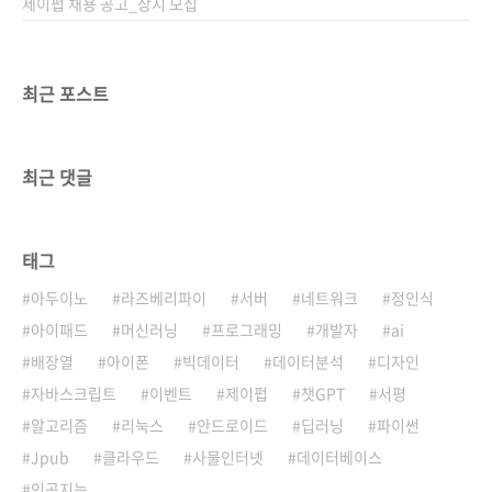
제이펍 채용 공고_상시 모집
최근 포스트
최근 댓글
태그
아두이노
라즈베리파이
서버
네트워크
정인식
아이패드
머신러닝
프로그래밍
개발자
ai
배장열
아이폰
빅데이터
데이터분석
디자인
자바스크립트
이벤트
제이펍
챗GPT
서평
알고리즘
리눅스
안드로이드
딥러닝
파이썬
Jpub
클라우드
사물인터넷
데이터베이스
인공지능