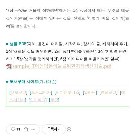
‘7
장 무엇을 배울지 정하려면
’
에서는
1
장
~6
장에서 배운
‘
무엇을 배울
것인가
(what)’
는 정해져 있다는 것을 전제로
‘
어떻게 배울 것인가
(ho
w)’
를 설명합니다
.
■ 샘플 PDF
(차례, 옮긴이 머리말, 시작하며, 감사의 글, 베타리더 후기,
1장 '새로운 것을 배우려면', 2장 '동기부여를 하려면', 3장 '기억
력 단련
하기', 5장 '생각을 정리하려면', 6장 '아이디어를 떠올리려면
'
일부)
[sample]IT에몸담은이들을위한지적생산기술.pdf
■ 도서구매 사이트
(가나다순)
[
교보문고
] [
도서11번가
] [
반디앤루니스
] [
알라딘
] [
영풍문고
] [
예
스이십사
] [
인터파크
] [
쿠팡
]
11
구독하기