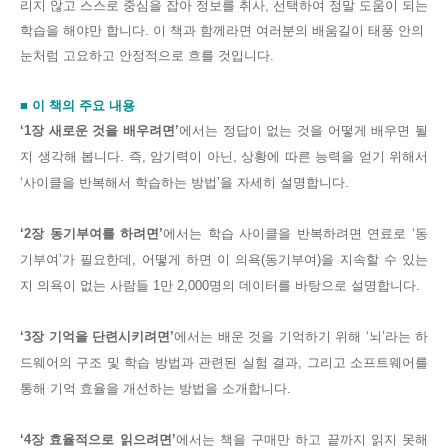
리지 않고 스스로 중심을 잡아 정보를 취사, 선택하여 정말 도움이 되는
학습을 해야만 합니다. 이 책과 함께라면 여러분의 배움길이 태풍 안의
눈처럼 고요하고 안정적으로 흐를 것입니다.
■ 이 책의 주요 내용
‘1
장 새로운 것을 배우려면
’
에서는 정답이 없는 것을 어떻게 배우면 될
지 생각해 봅니다
.
즉
,
암기력이 아닌
,
상황에 따른 능력을 얻기 위해서
‘
사이클을 반복해서 학습하는 방법
’
을 자세히 설명합니다
.
‘2
장 동기부여를 하려면
’
에서는 학습 사이클을 반복하려면 연료로
‘
동
기부여
’
가 필요한데
,
어떻게 하면 이 의욕
(
동기부여
)
을 지속할 수 있는
지 의욕이 없는 사람들
1
만
2,000
명의 데이터를 바탕으로 설명합니다
.
‘3
장 기억을 단련시키려면
’
에서는 배운 것을 기억하기 위해
‘
뇌
’
라는 하
드웨어의 구조 및 학습 방법과 관련된 실험 결과
,
그리고 소프트웨어를
통해 기억 효율을 개선하는 방법을 소개합니다
.
‘4
장 효율적으로 읽으려면
’
에서는 책을 구매만 하고 끝까지 읽지 못해