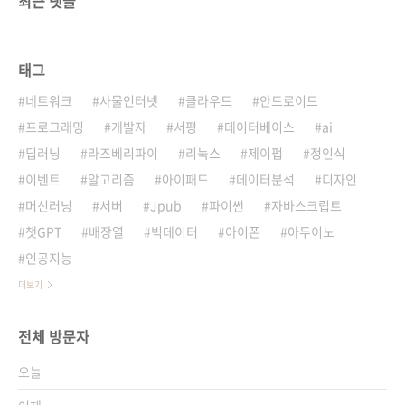
최근 댓글
태그
네트워크
사물인터넷
클라우드
안드로이드
프로그래밍
개발자
서평
데이터베이스
ai
딥러닝
라즈베리파이
리눅스
제이펍
정인식
이벤트
알고리즘
아이패드
데이터분석
디자인
머신러닝
서버
Jpub
파이썬
자바스크립트
챗GPT
배장열
빅데이터
아이폰
아두이노
인공지능
더보기
전체 방문자
오늘