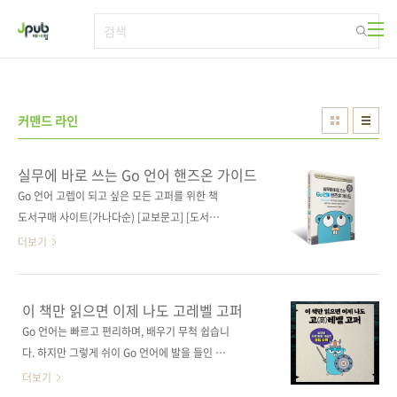
본문 바로가기
커맨드 라인
실무에 바로 쓰는 Go 언어 핸즈온 가이드
Go 언어 고렙이 되고 싶은 모든 고퍼를 위한 책
도서구매 사이트(가나다순) [교보문고] [도서11
번가] [알라딘] [예스이십사] [인터파크] [쿠팡]
더보기
전자책 구매 사이트(가나다순) 교보문고 / 구글
북스 / 리디북스 / 알라딘 / 예스이십사 출판사
제이펍 저작권사 Wiley 원서명 Practical Go:
이 책만 읽으면 이제 나도 고레벨 고퍼
Building Scalable Network and Non-
Go 언어는 빠르고 편리하며, 배우기 무척 쉽습니
Network Applications (9781119773818)
다. 하지만 그렇게 쉬이 Go 언어에 발을 들인 고
도서명 실무에 바로 쓰는 Go 언어 핸즈온 가이드
퍼에게는 난관이 기다리고 있습니다. 실무에 자
더보기
부제 Go 언어의 개념, 기능, 패턴부터 커맨드 라
유자재로 사용할 만큼 제대로 사용하기가 어렵