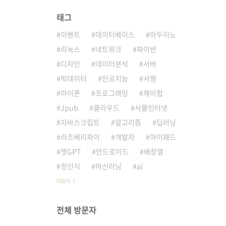
태그
이벤트
데이터베이스
아두이노
리눅스
네트워크
파이썬
디자인
데이터분석
서버
빅데이터
인공지능
서평
아이폰
프로그래밍
제이펍
Jpub
클라우드
사물인터넷
자바스크립트
알고리즘
딥러닝
라즈베리파이
개발자
아이패드
챗GPT
안드로이드
배장열
정인식
머신러닝
ai
더보기
전체 방문자