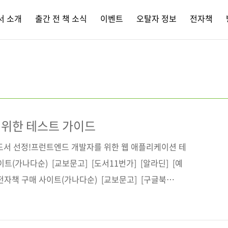
서 소개
출간 전 책 소식
이벤트
오탈자 정보
전자책
 위한 테스트 가이드
수도서 선정!프런트엔드 개발자를 위한 웹 애플리케이션 테
트(가나다순) [교보문고] [도서11번가] [알라딘] [예
 전자책 구매 사이트(가나다순) [교보문고] [구글북
이십사] 출판사 제이펍저작권사 Packt Publishing원서
er's Guide to Testing(ISBN: 9781803238319)도서