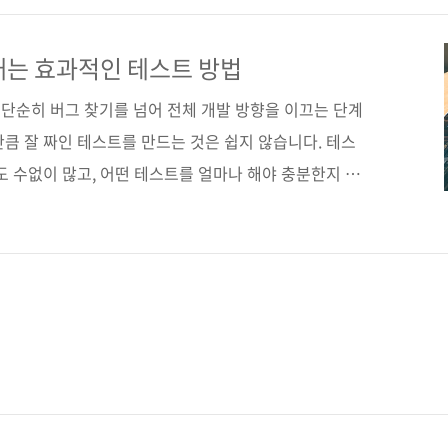
지은이 마우리시오 아니시 옮긴이 한용재 감수자 (없음)
. 10 페이지 392쪽 판 형 46배판변형(188*245*18.4)
애는 효과적인 테스트 방법
,000원 ..
단순히 버그 찾기를 넘어 전체 개발 방향을 이끄는 단계
큼 잘 짜인 테스트를 만드는 것은 쉽지 않습니다. 테스
도 수없이 많고, 어떤 테스트를 얼마나 해야 충분한지 알
이 변경되어도 지원 가능한 테스트를 고민하자면 머리가
대충 할 수도 없습니다. 그러다 보면 더 큰 재앙이 닥쳐
.. 이렇게 중요한 테스트 작성을 프로세스화 한다면 어떨까
담을 내려놓고, 고민 없이 필요한 테스트를 진행할 수 있
 따른다면 깜빡하고 빠뜨리는 실수도 줄어들겠죠. 커다란
래..