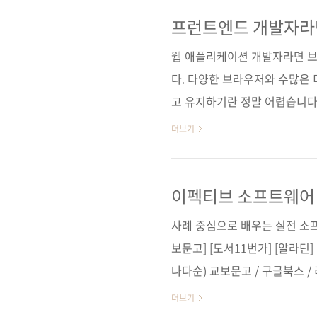
명 프런트엔드 개발자를 위한 
이라이트 오픈소스 테스트 자
프런트엔드 개발자라면
테스트 자동화 프레
완섭감수자 (없음)시리즈 (없음)출판
웹 애플리케이션 개발자라면 브
다. 다양한 브라우저와 수많은
고 유지하기란 정말 어렵습니다
대로 호환되는지, 일관되게 동
더보기
니다. 이러한 테스트를 좀 더 효
힘들게 하는가 다행히도 우리에
니다. 애플리케이션의 품질과 
이펙티브 소프트웨어
행하기 위해서는 테스트 자동화
사례 중심으로 배우는 실전 소
큼, 테스트 자동화 기술도 함께 
보문고] [도서11번가] [알라딘]
나다순) 교보문고 / 구글북스 /
Manning 원서명 Effective Soft
더보기
(9781633439931) 도서