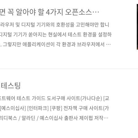
테스트 가이드부제 셀레늄, 사이프러스, 퍼피티어, 플레
동화 프레임워크 교과서지은이 에란 킨스브루너옮긴이 김
 꼭 알아야 할 4가지 오픈소스
임워크
일 2023. 07...
라우저 및 디지털 기기와의 호환성을 고민해야만 합니
 디지털 기기가 쏟아지는 현실에서 테스트 환경을 설정하
. 그렇지만 애플리케이션이 각 환경과 브라우저에서 제
작하는지를 보장하기 위한 테스트는 피할 수 없는 과정입
율적으로 하는 방법은 없을까요? 테스트... 너는 왜 나를
겐 테스트 자동화 프레임워크를 활용하는 방법이 있습
안정성을 확보하면서 테스트 작업을 더욱 효과적으로 수
 테스팅
가 중요합니다. 웹 개발 기술이 다양해지고 발전하는 만
프트웨어 테스트 가이드 도서구매 사이트(가나다순) [교
발전하고 있습니다. 특히..
 [예스이십사] [인터파크] [쿠팡] 전자책 구매 사이트(가
 리디북스 / 알라딘 / 예스이십사 출판사 제이펍 저작권사
ware Testing: A developer's guide
명 이펙티브 소프트웨어 테스팅 부제 사례 중심으로 배우는 실