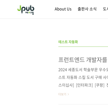
본문 바로가기
About Us
출판사 소식
도
테스트 자동화
프런트엔드 개발자를
2024 세종도서 학술부문 우
스트 자동화 스킬 도서 구매 사이
스이십사] [인터파크] [쿠팡]
스] [리디북스] [알라딘] [예스
더보기
명 A Frontend Web Develop