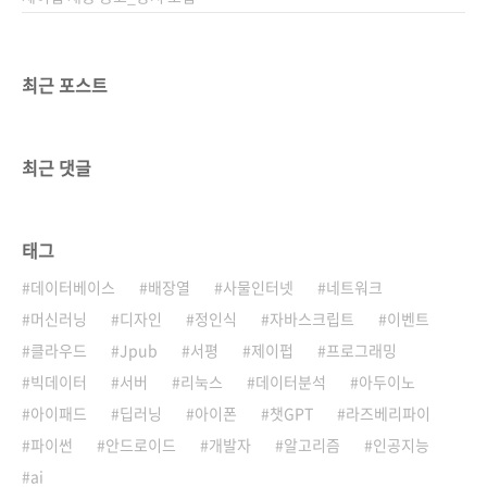
최근 포스트
최근 댓글
태그
데이터베이스
배장열
사물인터넷
네트워크
머신러닝
디자인
정인식
자바스크립트
이벤트
클라우드
Jpub
서평
제이펍
프로그래밍
빅데이터
서버
리눅스
데이터분석
아두이노
아이패드
딥러닝
아이폰
챗GPT
라즈베리파이
파이썬
안드로이드
개발자
알고리즘
인공지능
ai