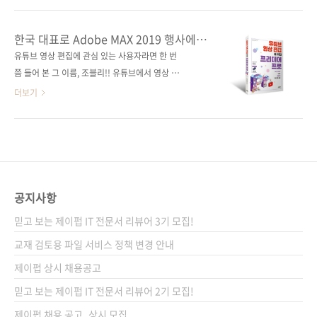
키네마스터 영상 편집 부 제 스마트폰으로 유튜
가 박힌 영상들을 본 적이 있을지도 모르겠네요.
브 & SNS 콘텐츠 제작하기 지은이 이기태 시리
키네마스터 무료 버전을 쓰면 그런 워터마크가
한국 대표로 Adobe MAX 2019 행사에
즈 (없음) 출판일 2021년 7월 20일 페이지 296
영상에 표시됩니다. 한때 키네마스터 워터마크
참여한 국내 대표 영상 편집 크리에이터,
유튜브 영상 편집에 관심 있는 사용자라면 한 번
쪽 판 형 신국변형판(152*215*14.6) 제 본 무
조블리의 프리미어 프로 강의
는 '초딩' 유튜버 영상의 트레이드 마크였습니다.
쯤 들어 본 그 이름, 조블리!! 유튜브에서 영상 편
선(soft cov..
인터페이스가 워낙 간단하고 무료 버전으로도
집 관련 동영상 콘텐츠를 올리며 활동하는 대표
더보기
어지간한 영상 편집 기능은 다 지원하다 보니, 어
적인 크리에이터 중 한 명입니다. 2019년 1월부
린 친구들이 키네마스터를 이용해 슬라임이나
터 2020년 1월까지 무려 1년이라는 시간 동안
게임 플레이를 주제로 영상을 쏟아냈기 때문이
조블리의 10년 노하우를 모두 쓸어 담았습니다.
죠. 하지만 이 툴, 의외로 글로벌합니다. 다운로
프리미어 프로 2020 신기능까지 포함한 조블리
드 수가 2.5억 건이 넘고 월 사용자는 5천만 명
의 유튜브 영상 편집 노하우를 지금 바로 만나 보
에 이르는 데다, 국산 툴임에도 한국뿐만 아니
세요! 영상 편집에 관심 있는 사용자라면 2019
공지사항
라..
년 11월을 기억할 것입니다. 바로 어도비 2020
믿고 보는 제이펍 IT 전문서 리뷰어 3기 모집!
업데이트가 있었죠? 어도비는 2013년 CC 버전
을 출시한 이후 매년 새로운 기능을 업데이트했
교재 검토용 파일 서비스 정책 변경 안내
습니다. 그러다 2019년 11월 CC를 떼고, 프리
제이펍 상시 채용공고
미어 프로 2020, 포토샵 2020과 같은 형태로 버
믿고 보는 제이펍 IT 전문서 리뷰어 2기 모집!
전을 표시하게 되었습니다. ..
제이펍 채용 공고_상시 모집