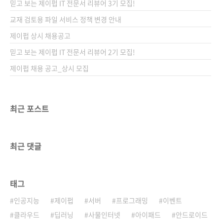
믿고 보는 제이펍 IT 전문서 리뷰어 3기 모집!
discovery-for-non-technology-products/
원문 게시일: 2010년 3월 5일 저자: Marty
교재 검토용 파일 서비스 정책 변경 안내
Cagan 작성자: 배장열
제이펍 상시 채용공고
===============================..
믿고 보는 제이펍 IT 전문서 리뷰어 2기 모집!
제이펍 채용 공고_상시 모집
최근 포스트
최근 댓글
태그
인공지능
제이펍
서버
프로그래밍
이벤트
클라우드
딥러닝
사물인터넷
아이패드
안드로이드